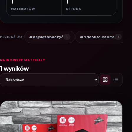
1
1
MATERIAŁÓW
STRONA
#dajsięzobaczyć
#rideoutcustoms
PRZEJDŹ DO:
1
1
NAJNOWSZE MATERIAŁY
1 wyników