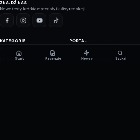
ZNAJDŹ NAS
Nowe testy, krótkie materiały i kulisy redakcji.
KATEGORIE
PORTAL
NOWINKI
Informacje o ciasteczkach
Start
Recenzje
Newsy
Szukaj
PORADNIKI
Polityka prywatności
RECENZJE
O nas
TESTY GIER
Skład redakcji
Metodologia
Polityka redakcyjna
WSPÓŁPRACA
Współpraca
Reklama