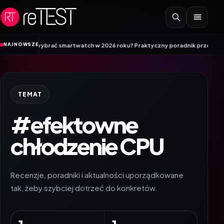
Przejdź do treści
•
NAJNOWSZE
ak wybrać smartwatch w 2026 roku? Praktyczny poradnik przed zakupem
EP
TEMAT
#efektowne
chłodzenie CPU
Recenzje, poradniki i aktualności uporządkowane
tak, żeby szybciej dotrzeć do konkretów.