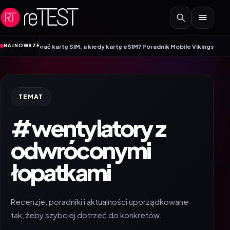
Przejdź do treści
•
NAJNOWSZE
 wybrać kartę SIM, a kiedy kartę eSIM? Poradnik Mobile Vikings
Wracamy do 
TEMAT
#wentylatory z
odwróconymi
łopatkami
Recenzje, poradniki i aktualności uporządkowane
tak, żeby szybciej dotrzeć do konkretów.