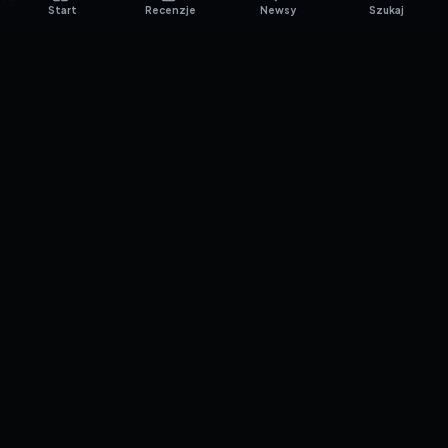
TESTY GIER
Skład redakcji
Start
Recenzje
Newsy
Szukaj
Metodologia
Polityka redakcyjna
WSPÓŁPRACA
Współpraca
Reklama
ZAŁÓŻ KONTO PRASOWE
© 2016–2026 reTEST.com.pl
Technologia sprawdzona w praktyce.
Ustawienia prywatności
{barmSTUDIO}
by