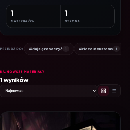
1
1
MATERIAŁÓW
STRONA
#dajsięzobaczyć
#rideoutcustoms
PRZEJDŹ DO:
1
1
NAJNOWSZE MATERIAŁY
1 wyników