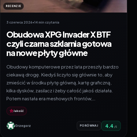
RECENZJE
3 czerwca 2026
•
14 min czytania
Obudowa XPG Invader X BTF
czyli czarna szklarnia gotowa
na nowe płyty główne
Obudowy komputerowe przez lata przeszły bardzo
ciekawą drogę. Kiedyś liczyło się głównie to, aby
zmieścić w środku płytę główną, kartę graficzną,
kilka dysków, zasilacz i żeby całość jakoś działała.
Potem nastała era meshowych frontów,…
Jakość
4.4
Grzegorz
PORÓWNAJ
/5