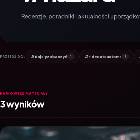
Recenzje, poradniki i aktualności uporządko
#dajsięzobaczyć
#rideoutcustoms
PRZEJDŹ DO:
1
1
NAJNOWSZE MATERIAŁY
3 wyników