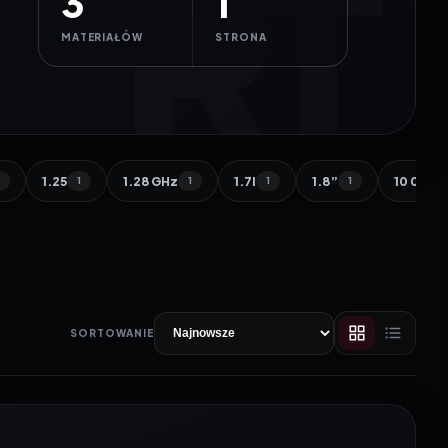
3
1
MATERIAŁÓW
STRONA
1.25
1.28 GHz
1.7l
1.8”
10 000 
1
1
1
1
1
SORTOWANIE