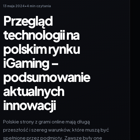
13 maja 2024
•
4 min czytania
Przegląd
technologii na
polskim rynku
iGaming –
podsumowanie
aktualnych
innowacji
Polskie strony z grami online­ mają długą
przeszłość i szereg warunków, które muszą być
spełnione przez podmioty. Zawsze były one