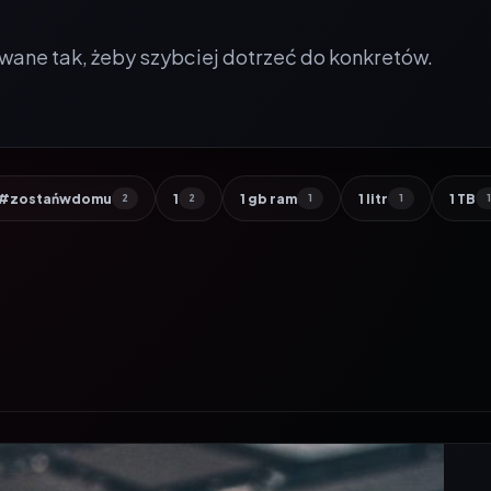
wane tak, żeby szybciej dotrzeć do konkretów.
#zostańwdomu
1
1 gb ram
1 litr
1 TB
2
2
1
1