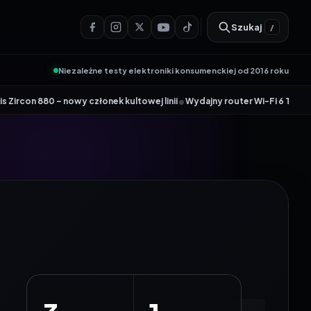
Szukaj
/
Niezależne testy elektroniki konsumenckiej od 2016 roku
•
 członek kultowej linii
Wydajny router Wi-Fi 6 Tenda AX12 Pro dołącza