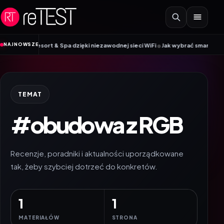
Przejdź do treści
•
NAJNOWSZE
 Resort & Spa dzięki niezawodnej sieci WiFi
Jak wybrać smartwatch w 2026
TEMAT
#obudowa z RGB
Recenzje, poradniki i aktualności uporządkowane
tak, żeby szybciej dotrzeć do konkretów.
1
1
MATERIAŁÓW
STRONA