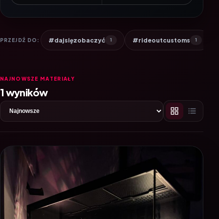
#dajsięzobaczyć
#rideoutcustoms
PRZEJDŹ DO:
1
1
NAJNOWSZE MATERIAŁY
1 wyników