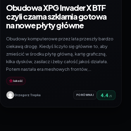
Obudowa XPG Invader X BTF
czyli czarna szklarnia gotowa
na nowe płyty główne
Obudowy komputerowe przez lata przeszły bardzo
ciekawą drogę. Kiedyś liczyło się głównie to, aby
zmieścić w środku płytę główną, kartę graficzną,
kilka dysków, zasilacz i żeby całość jakoś działała.
Potem nastała era meshowych frontów,…
Jakość
4.4
Grzegorz Trepka
PORÓWNAJ
/5