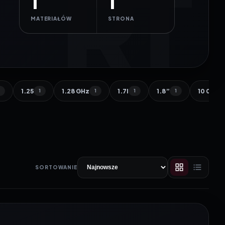
1
1
MATERIAŁÓW
STRONA
1.25
1.28 GHz
1.7l
1.8”
10 000 
1
1
1
1
1
SORTOWANIE