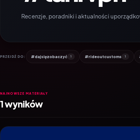
Recenzje, poradniki i aktualności uporządko
#dajsięzobaczyć
#rideoutcustoms
PRZEJDŹ DO:
1
1
NAJNOWSZE MATERIAŁY
1 wyników