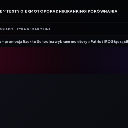
E
TESTY GIER
MOTO
PORADNIKI
RANKINGI
PORÓWNANIA
OGIA
POLITYKA REDAKCYJNA
•
a Back to School na wybrane monitory
Patriot i ROG łączą siły. Viper S