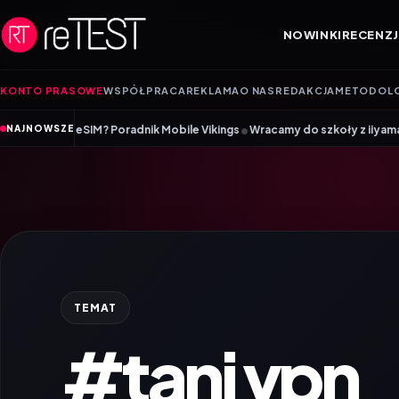
Przejdź do treści
NOWINKI
RECENZJ
KONTO PRASOWE
WSPÓŁPRACA
REKLAMA
O NAS
REDAKCJA
METODOL
•
tę eSIM? Poradnik Mobile Vikings
Wracamy do szkoły z iiyama – promocj
NAJNOWSZE
TEMAT
#tani vpn