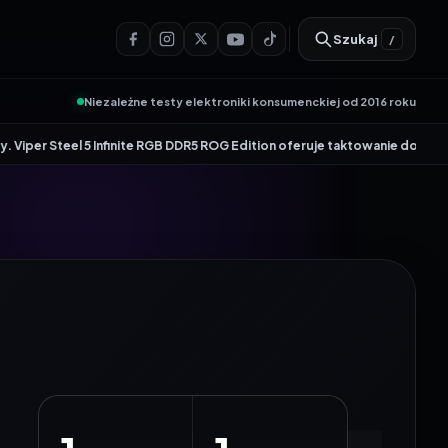
Szukaj
/
Niezależne testy elektroniki konsumenckiej od 2016 roku
•
teel 5 Infinite RGB DDR5 ROG Edition oferuje taktowanie do 8600 MT/s
Gen