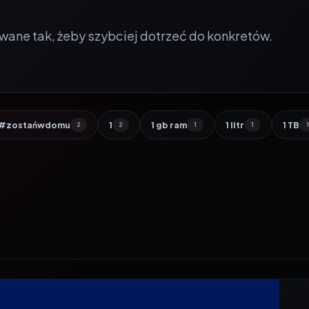
wane tak, żeby szybciej dotrzeć do konkretów.
#zostańwdomu
1
1 gb ram
1 litr
1 TB
2
2
1
1