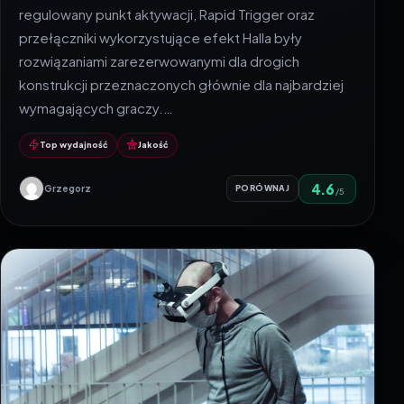
regulowany punkt aktywacji, Rapid Trigger oraz
przełączniki wykorzystujące efekt Halla były
rozwiązaniami zarezerwowanymi dla drogich
konstrukcji przeznaczonych głównie dla najbardziej
wymagających graczy.…
Top wydajność
Jakość
4.6
Grzegorz
PORÓWNAJ
/5