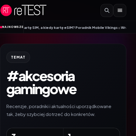
Przejdź do treści
•
NAJNOWSZE
 kartę SIM, a kiedy kartę eSIM? Poradnik Mobile Vikings
Wracamy do szkoły 
TEMAT
#akcesoria
gamingowe
Recenzje, poradniki i aktualności uporządkowane
tak, żeby szybciej dotrzeć do konkretów.