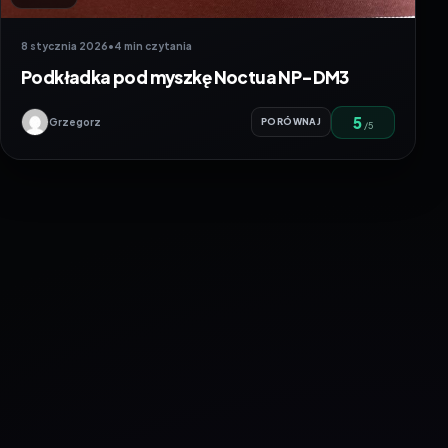
8 stycznia 2026
•
4 min czytania
Podkładka pod myszkę Noctua NP-DM3
5
Grzegorz
PORÓWNAJ
/5