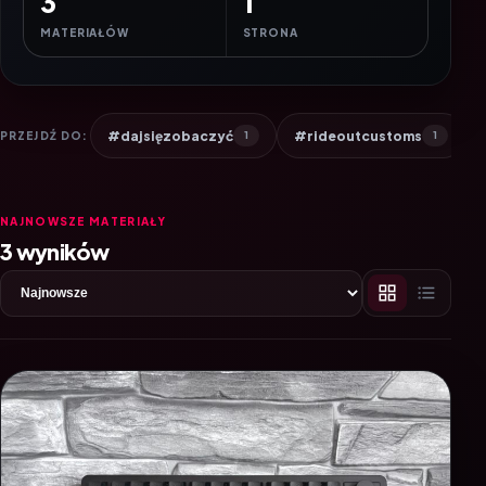
3
1
MATERIAŁÓW
STRONA
#dajsięzobaczyć
#rideoutcustoms
PRZEJDŹ DO:
1
1
NAJNOWSZE MATERIAŁY
3 wyników