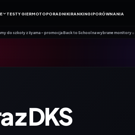
E
TESTY GIER
MOTO
PORADNIKI
RANKINGI
PORÓWNANIA
OGIA
POLITYKA REDAKCYJNA
•
a – promocja Back to School na wybrane monitory
Patriot i ROG łączą s
a z DKS