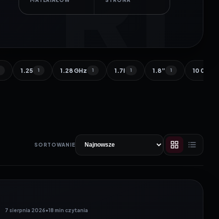
2
1
MATERIAŁÓW
STRONA
1.25
1.28 GHz
1.7l
1.8”
10 000 
1
1
1
1
1
SORTOWANIE