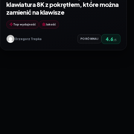
EPOMAKER HE75 V2 – magnetyczna
klawiatura 8K z pokrętłem, które można
zamienić na klawisze
Top wydajność
Jakość
4.6
Grzegorz Trepka
PORÓWNAJ
/5