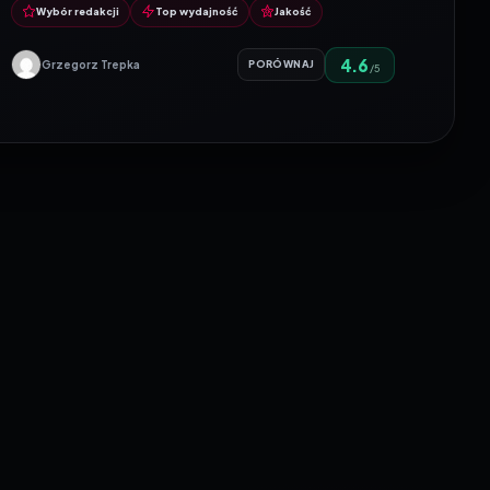
czy…
Wybór redakcji
Top wydajność
Jakość
4.6
Grzegorz Trepka
PORÓWNAJ
/5