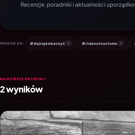
Recenzje, poradniki i aktualności uporządko
#dajsięzobaczyć
#rideoutcustoms
PRZEJDŹ DO:
1
1
NAJNOWSZE MATERIAŁY
2 wyników