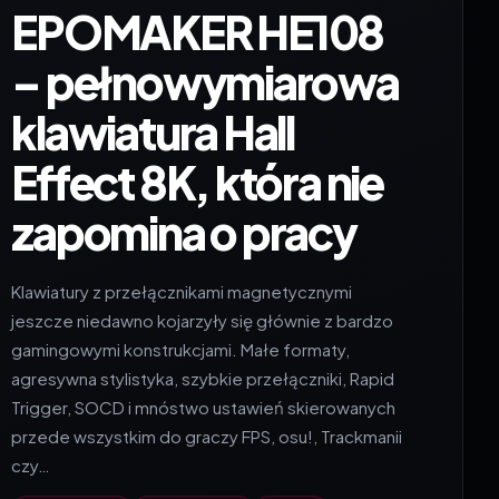
7 sierpnia 2026
•
18 min czytania
EPOMAKER HE108
– pełnowymiarowa
klawiatura Hall
Effect 8K, która nie
zapomina o pracy
Klawiatury z przełącznikami magnetycznymi
jeszcze niedawno kojarzyły się głównie z bardzo
gamingowymi konstrukcjami. Małe formaty,
agresywna stylistyka, szybkie przełączniki, Rapid
Trigger, SOCD i mnóstwo ustawień skierowanych
przede wszystkim do graczy FPS, osu!, Trackmanii