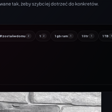
wane tak, żeby szybciej dotrzeć do konkretów.
#zostańwdomu
1
1 gb ram
1 litr
1 TB
2
2
1
1