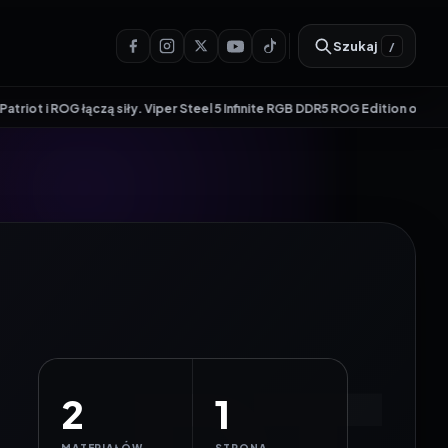
Szukaj
/
Niezależne testy elektroniki konsumenckiej od 2016 roku
iły. Viper Steel 5 Infinite RGB DDR5 ROG Edition oferuje taktowanie do 86