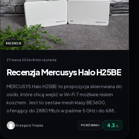
RECENZJE
27 marca 2026
•
8 min czytania
Recenzja Mercusys Halo H25BE
MERCUSYS Halo H25BE to propozycja skierowana do
osób, które chcą wejść w Wi-Fi 7 możliwie niskim
kosztem. Jest to zestaw mesh klasy BE3600,
oferujący do 2880 Mb/s w paśmie 5 GHz i do 688…
4.3
Grzegorz Trepka
PORÓWNAJ
/5