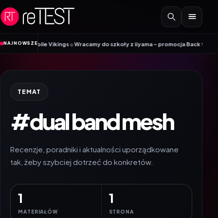
Przejdź do treści
•
NAJNOWSZE
nik Mobile Vikings
Wracamy do szkoły z iiyama – promocja Back to School n
TEMAT
#dual band mesh
Recenzje, poradniki i aktualności uporządkowane
tak, żeby szybciej dotrzeć do konkretów.
1
1
MATERIAŁÓW
STRONA