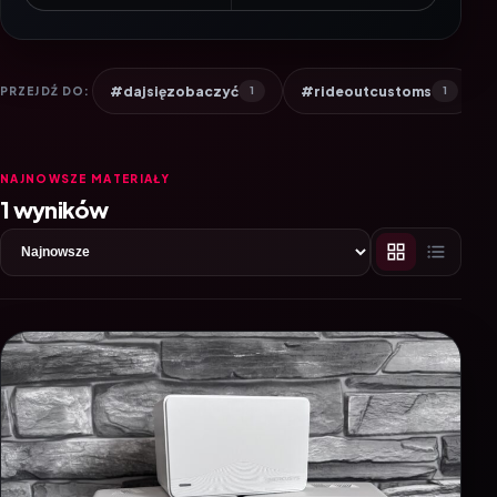
#dajsięzobaczyć
#rideoutcustoms
PRZEJDŹ DO:
1
1
NAJNOWSZE MATERIAŁY
1 wyników