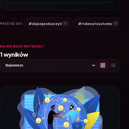
#dajsięzobaczyć
#rideoutcustoms
PRZEJDŹ DO:
1
1
NAJNOWSZE MATERIAŁY
1 wyników