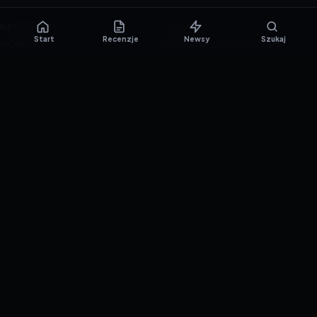
KATEGORIE
PORTAL
Start
Recenzje
Newsy
Szukaj
NOWINKI
Informacje o ciasteczkach
PORADNIKI
Polityka prywatności
RECENZJE
O nas
TESTY GIER
Skład redakcji
Metodologia
Polityka redakcyjna
WSPÓŁPRACA
Współpraca
Reklama
ZAŁÓŻ KONTO PRASOWE