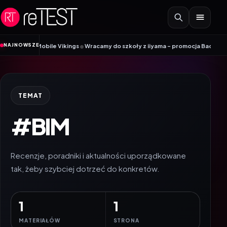
Przejdź do treści
•
NAJNOWSZE
radnik Mobile Vikings
Wracamy do szkoły z iiyama – promocja Back to Schoo
TEMAT
#BIM
Recenzje, poradniki i aktualności uporządkowane
tak, żeby szybciej dotrzeć do konkretów.
1
1
MATERIAŁÓW
STRONA