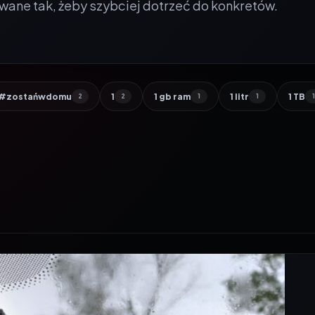
wane tak, żeby szybciej dotrzeć do konkretów.
#zostańwdomu
1
1 gb ram
1 litr
1 TB
2
2
1
1