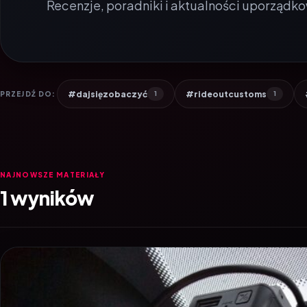
Recenzje, poradniki i aktualności uporządko
#dajsięzobaczyć
#rideoutcustoms
PRZEJDŹ DO:
1
1
NAJNOWSZE MATERIAŁY
1 wyników