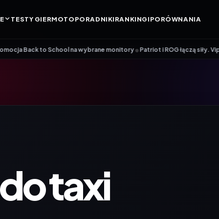
E
TESTY GIER
MOTO
PORADNIKI
RANKINGI
PORÓWNANIA
OGIA
POLITYKA REDAKCYJNA
•
 School na wybrane monitory
Patriot i ROG łączą siły. Viper Steel 5 Inf
o taxi