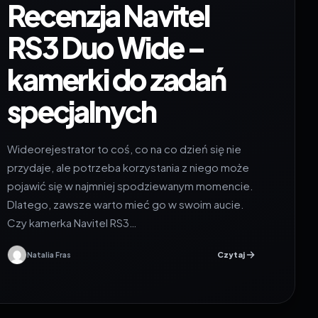
2 września 2024
•
7 min czytania
Recenzja Navitel
RS3 Duo Wide –
kamerki do zadań
specjalnych
Wideorejestrator to coś, co na co dzień się nie
przydaje, ale potrzeba korzystania z niego może
pojawić się w najmniej spodziewanym momencie.
Dlatego, zawsze warto mieć go w swoim aucie.
Czy kamerka Navitel RS3…
Czytaj
Natalia Fras