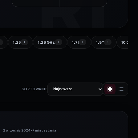
1
1
MATERIAŁÓW
STRONA
1.25
1.28 GHz
1.7l
1.8”
10 000 
1
1
1
1
1
SORTOWANIE