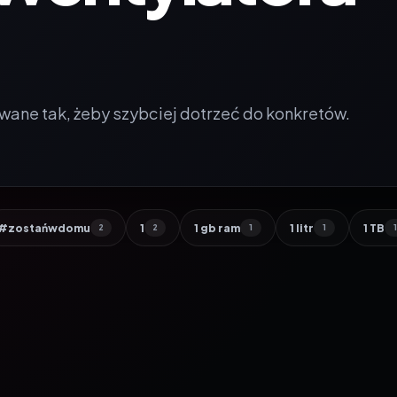
wane tak, żeby szybciej dotrzeć do konkretów.
#zostańwdomu
1
1 gb ram
1 litr
1 TB
2
2
1
1