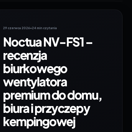
29 czerwca 2026
•
24 min czytania
Noctua NV-FS1 –
recenzja
biurkowego
wentylatora
premium do domu,
biura i przyczepy
kempingowej