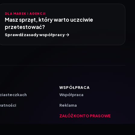
DLA MAREK I AGENCJI
Masz sprzęt, który warto uczciwie
przetestować?
Sprawdź zasady współpracy
WSPÓŁPRACA
 ciasteczkach
Współpraca
watności
Reklama
ZAŁÓŻ KONTO PRASOWE
ji