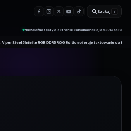
Szukaj
/
Niezależne testy elektroniki konsumenckiej od 2016 roku
•
nfinite RGB DDR5 ROG Edition oferuje taktowanie do 8600 MT/s
Genesis Zir