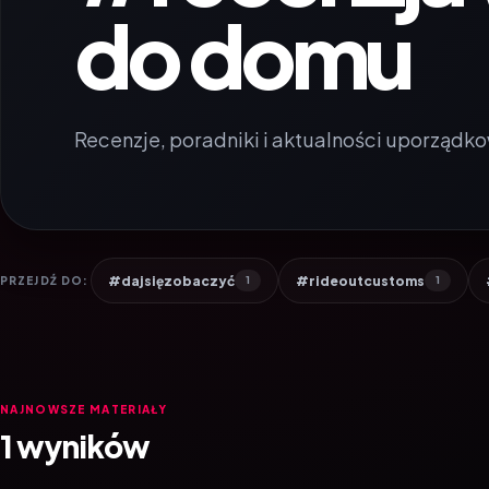
do domu
Recenzje, poradniki i aktualności uporządko
#dajsięzobaczyć
#rideoutcustoms
PRZEJDŹ DO:
1
1
NAJNOWSZE MATERIAŁY
1 wyników