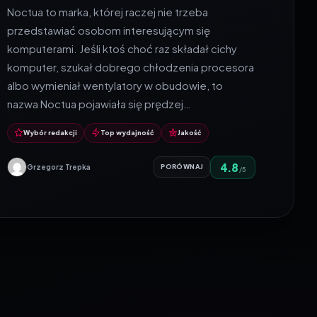
Noctua to marka, której raczej nie trzeba
przedstawiać osobom interesującym się
komputerami. Jeśli ktoś choć raz składał cichy
komputer, szukał dobrego chłodzenia procesora
albo wymieniał wentylatory w obudowie, to
nazwa Noctua pojawiała się prędzej…
Wybór redakcji
Top wydajność
Jakość
4.8
Grzegorz Trepka
PORÓWNAJ
/5