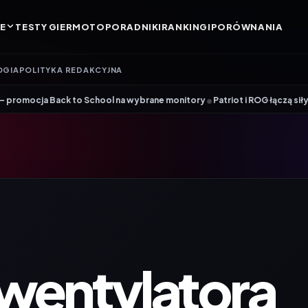
E
TESTY GIER
MOTO
PORADNIKI
RANKINGI
PORÓWNANIA
OGIA
POLITYKA REDAKCYJNA
•
o School na wybrane monitory
Patriot i ROG łączą siły. Viper Steel 5 I
wentylatora