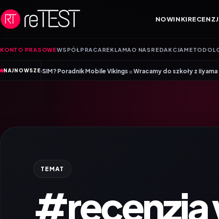
Przejdź do treści
NOWINKI
RECENZJ
KONTO PRASOWE
WSPÓŁPRACA
REKLAMA
O NAS
REDAKCJA
METODOL
•
 Poradnik Mobile Vikings
Wracamy do szkoły z iiyama – promocja Back t
NAJNOWSZE
TEMAT
#recenzja 