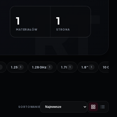
1
1
MATERIAŁÓW
STRONA
1.25
1.28 GHz
1.7l
1.8”
10 000 
1
1
1
1
1
SORTOWANIE