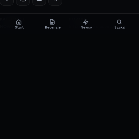
KATEGORIE
PORTAL
NOWINKI
Informacje o ciasteczkach
Start
Recenzje
Newsy
Szukaj
PORADNIKI
Polityka prywatności
RECENZJE
O nas
TESTY GIER
Skład redakcji
Metodologia
Polityka redakcyjna
WSPÓŁPRACA
Współpraca
Reklama
ZAŁÓŻ KONTO PRASOWE