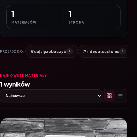
1
1
MATERIAŁÓW
STRONA
#dajsięzobaczyć
#rideoutcustoms
PRZEJDŹ DO:
1
1
NAJNOWSZE MATERIAŁY
1 wyników