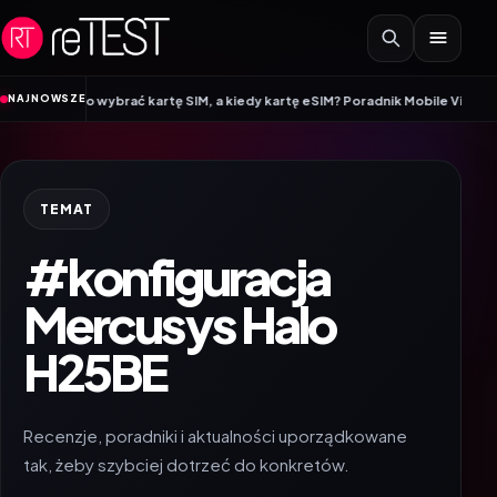
Przejdź do treści
•
NAJNOWSZE
warto wybrać kartę SIM, a kiedy kartę eSIM? Poradnik Mobile Vikings
Wracam
TEMAT
#konfiguracja
Mercusys Halo
H25BE
Recenzje, poradniki i aktualności uporządkowane
tak, żeby szybciej dotrzeć do konkretów.