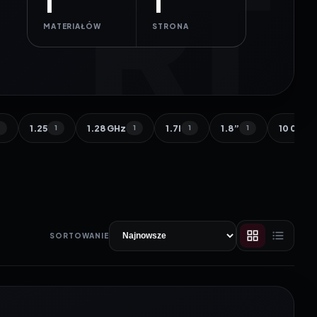
1
1
MATERIAŁÓW
STRONA
1.25
1.28 GHz
1.7l
1.8”
10 000 
1
1
1
1
1
SORTOWANIE