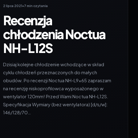
2 lipca 2021
•
7 min czytania
Recenzja
chłodzenia Noctua
NH-L12S
Dzisiaj kolejne chłodzenie wchodzące w skład
cyklu chłodzeń przeznaczonych do małych
obudów. Po recenzji Noctua NH-L9x65 zapraszam
na recenzję niskoprofilowca wyposażonego w
wentylator 120mm! Przed Wami Noctua NH-L12S.
Specyfikacja Wymiary (bez wentylatora) [d/s/w]:
146/128/70…