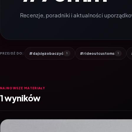
Recenzje, poradniki i aktualności uporządko
#dajsięzobaczyć
#rideoutcustoms
PRZEJDŹ DO:
1
1
NAJNOWSZE MATERIAŁY
1 wyników