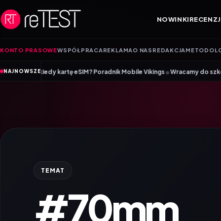
Przejdź do treści
NOWINKI
RECENZJ
KONTO PRASOWE
WSPÓŁPRACA
REKLAMA
O NAS
REDAKCJA
METODOL
•
iedy kartę eSIM? Poradnik Mobile Vikings
Wracamy do szkoły z iiyama –
NAJNOWSZE
TEMAT
#70mm