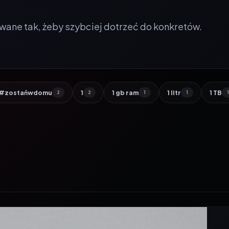
wane tak, żeby szybciej dotrzeć do konkretów.
#zostańwdomu
1
1 gb ram
1 litr
1 TB
2
2
1
1