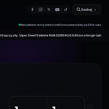
Szukaj
/
Niezależne testy elektroniki konsumenckiej od 2016 roku
. Viper Steel 5 Infinite RGB DDR5 ROG Edition oferuje taktowanie do 8600 M