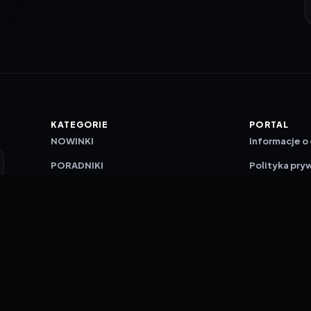
KATEGORIE
PORTAL
NOWINKI
Informacje o
PORADNIKI
Polityka pry
RECENZJE
O nas
TESTY GIER
Skład redakc
Metodologi
Polityka red