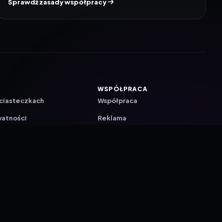
Sprawdź zasady współpracy
WSPÓŁPRACA
 ciasteczkach
Współpraca
watności
Reklama
ZAŁÓŻ KONTO PRASOWE
ji
a
akcyjna