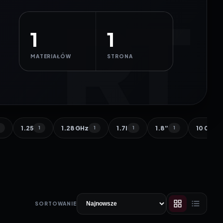
1
1
MATERIAŁÓW
STRONA
1.25
1.28 GHz
1.7l
1.8”
10 000 
1
1
1
1
1
SORTOWANIE