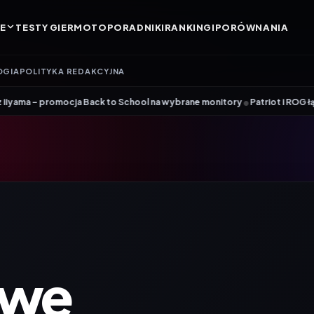
E
TESTY GIER
MOTO
PORADNIKI
RANKINGI
PORÓWNANIA
OGIA
POLITYKA REDAKCYJNA
•
ocja Back to School na wybrane monitory
Patriot i ROG łączą siły. Vipe
owe