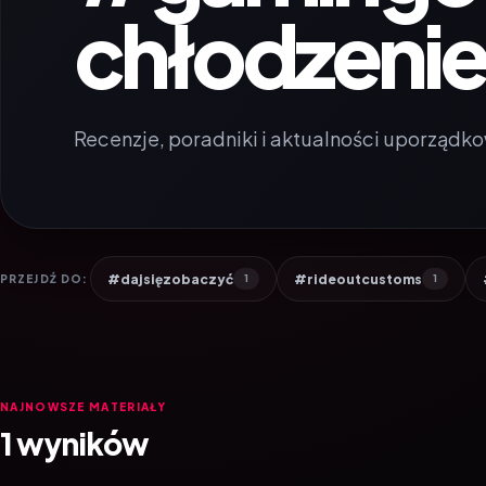
chłodzeni
Recenzje, poradniki i aktualności uporządko
#dajsięzobaczyć
#rideoutcustoms
PRZEJDŹ DO:
1
1
NAJNOWSZE MATERIAŁY
1 wyników