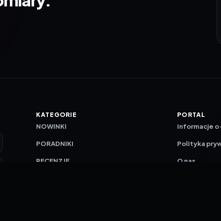
KATEGORIE
PORTAL
NOWINKI
Informacje o
PORADNIKI
Polityka pry
RECENZJE
O nas
TESTY GIER
Skład redakc
Metodologi
Polityka red