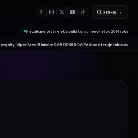
Szukaj
/
Niezależne testy elektroniki konsumenckiej od 2016 roku
•
r Steel 5 Infinite RGB DDR5 ROG Edition oferuje taktowanie do 8600 MT/s