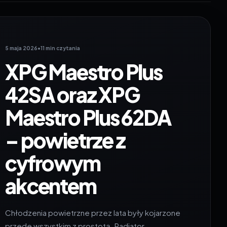
5 maja 2026
•
11 min czytania
XPG Maestro Plus
42SA oraz XPG
Maestro Plus 62DA
– powietrze z
cyfrowym
akcentem
Chłodzenia powietrzne przez lata były kojarzone
przede wszystkim z prostotą. Radiator,