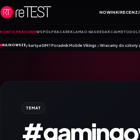
Przejdź do treści
NOWINKI
RECENZJ
KONTO PRASOWE
WSPÓŁPRACA
REKLAMA
O NAS
REDAKCJA
METODOL
•
kartę eSIM? Poradnik Mobile Vikings
Wracamy do szkoły z iiyama – prom
NAJNOWSZE
TEMAT
#gaming