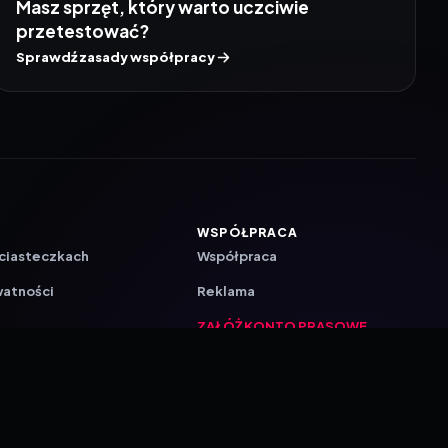
Masz sprzęt, który warto uczciwie
przetestować?
Sprawdź zasady współpracy
WSPÓŁPRACA
 ciasteczkach
Współpraca
watności
Reklama
ZAŁÓŻ KONTO PRASOWE
ji
a
akcyjna