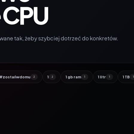
e CPU
wane tak, żeby szybciej dotrzeć do konkretów.
#zostańwdomu
1
1 gb ram
1 litr
1 TB
2
2
1
1