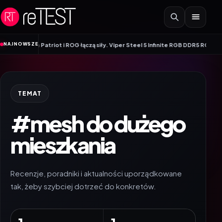
Przejdź do treści
•
NAJNOWSZE
nitory
Patriot i ROG łączą siły. Viper Steel 5 Infinite RGB DDR5 ROG Editio
TEMAT
#mesh do dużego
mieszkania
Recenzje, poradniki i aktualności uporządkowane
tak, żeby szybciej dotrzeć do konkretów.