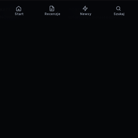
KATEGORIE
PORTAL
Start
Recenzje
Newsy
Szukaj
NOWINKI
Informacje o ciasteczkach
PORADNIKI
Polityka prywatności
RECENZJE
O nas
TESTY GIER
Skład redakcji
Metodologia
Polityka redakcyjna
WSPÓŁPRACA
Współpraca
Reklama
ZAŁÓŻ KONTO PRASOWE