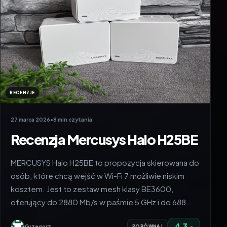
RECENZJE
27 marca 2026
•
8 min czytania
Recenzja Mercusys Halo H25BE
MERCUSYS Halo H25BE to propozycja skierowana do
osób, które chcą wejść w Wi-Fi 7 możliwie niskim
kosztem. Jest to zestaw mesh klasy BE3600,
oferujący do 2880 Mb/s w paśmie 5 GHz i do 688…
4.3
Grzegorz
PORÓWNAJ