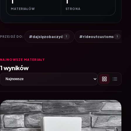
1
1
MATERIAŁÓW
STRONA
#dajsięzobaczyć
#rideoutcustoms
PRZEJDŹ DO:
1
1
NAJNOWSZE MATERIAŁY
1 wyników