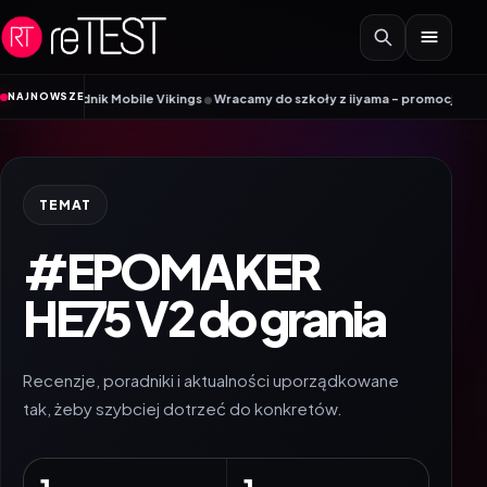
Przejdź do treści
•
NAJNOWSZE
Poradnik Mobile Vikings
Wracamy do szkoły z iiyama – promocja Back to Sch
TEMAT
#EPOMAKER
HE75 V2 do grania
Recenzje, poradniki i aktualności uporządkowane
tak, żeby szybciej dotrzeć do konkretów.