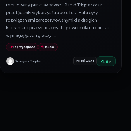
regulowany punkt aktywacji, Rapid Trigger oraz
przełączniki wykorzystujące efekt Halla były
rozwiązaniami zarezerwowanymi dla drogich
konstrukcji przeznaczonych głównie dla najbardziej
wymagających graczy.…
Top wydajność
Jakość
4.6
Grzegorz Trepka
PORÓWNAJ
/5