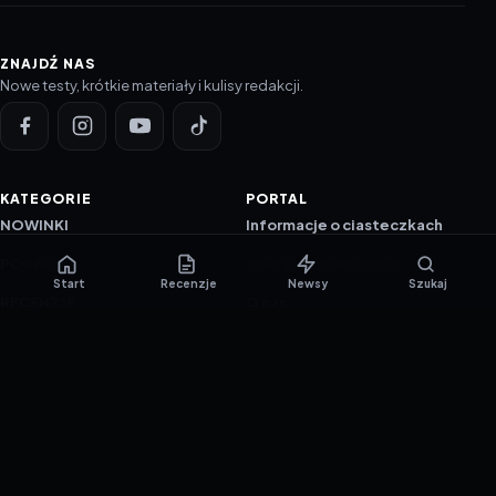
ZNAJDŹ NAS
Nowe testy, krótkie materiały i kulisy redakcji.
KATEGORIE
PORTAL
NOWINKI
Informacje o ciasteczkach
PORADNIKI
Polityka prywatności
Start
Recenzje
Newsy
Szukaj
RECENZJE
O nas
TESTY GIER
Skład redakcji
Metodologia
Polityka redakcyjna
WSPÓŁPRACA