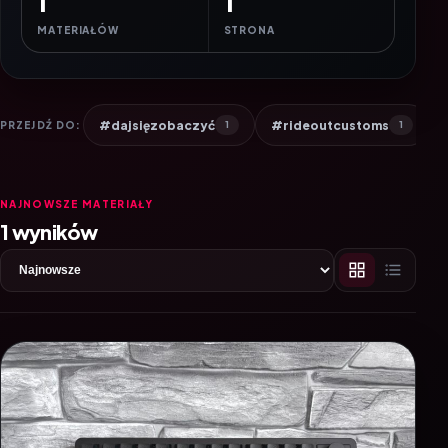
1
1
MATERIAŁÓW
STRONA
#dajsięzobaczyć
#rideoutcustoms
PRZEJDŹ DO:
1
1
NAJNOWSZE MATERIAŁY
1 wyników