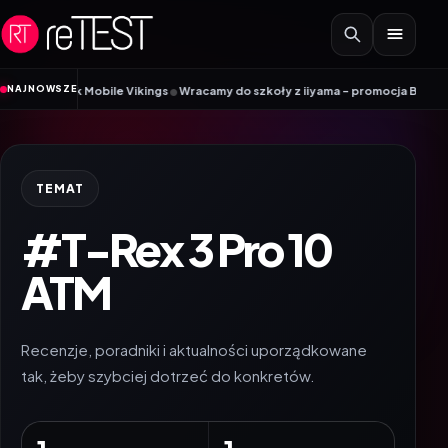
Przejdź do treści
•
NAJNOWSZE
adnik Mobile Vikings
Wracamy do szkoły z iiyama – promocja Back to Schoo
TEMAT
#T-Rex 3 Pro 10
ATM
Recenzje, poradniki i aktualności uporządkowane
tak, żeby szybciej dotrzeć do konkretów.