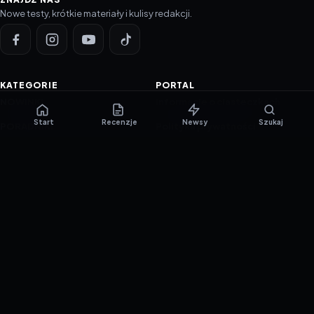
Nowe testy, krótkie materiały i kulisy redakcji.
KATEGORIE
PORTAL
NOWINKI
Informacje o ciasteczkach
Start
Recenzje
Newsy
Szukaj
PORADNIKI
Polityka prywatności
RECENZJE
O nas
TESTY GIER
Skład redakcji
Metodologia
Polityka redakcyjna
WSPÓŁPRACA
Współpraca
Reklama