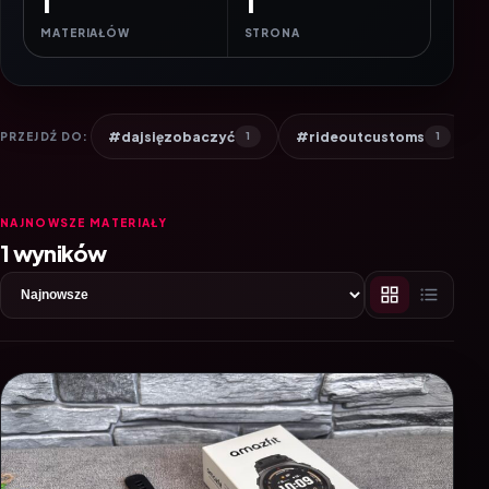
1
1
MATERIAŁÓW
STRONA
#dajsięzobaczyć
#rideoutcustoms
PRZEJDŹ DO:
1
1
NAJNOWSZE MATERIAŁY
1 wyników