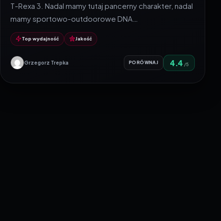
T-Rexa 3. Nadal mamy tutaj pancerny charakter, nadal
mamy sportowo-outdoorowe DNA…
Top wydajność
Jakość
4.4
Grzegorz Trepka
PORÓWNAJ
/5