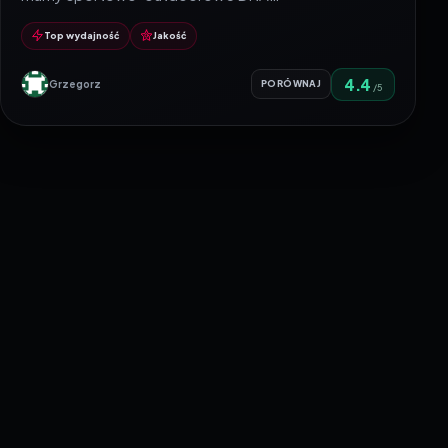
Top wydajność
Jakość
4.4
Grzegorz
PORÓWNAJ
/5