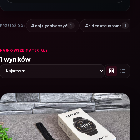
#dajsięzobaczyć
#rideoutcustoms
PRZEJDŹ DO:
1
1
NAJNOWSZE MATERIAŁY
1 wyników