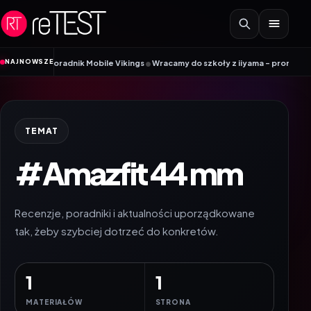
Przejdź do treści
•
NAJNOWSZE
 eSIM? Poradnik Mobile Vikings
Wracamy do szkoły z iiyama – promocja Back
TEMAT
#Amazfit 44 mm
Recenzje, poradniki i aktualności uporządkowane
tak, żeby szybciej dotrzeć do konkretów.
1
1
MATERIAŁÓW
STRONA