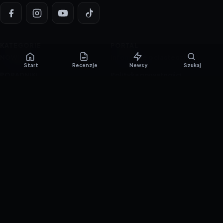
KATEGORIE
PORTAL
NOWINKI
Informacje o ciasteczkach
Start
Recenzje
Newsy
Szukaj
PORADNIKI
Polityka prywatności
RECENZJE
O nas
TESTY GIER
Skład redakcji
Metodologia
Polityka redakcyjna
WSPÓŁPRACA
Współpraca
Reklama
ZAŁÓŻ KONTO PRASOWE