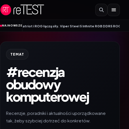
Przejdź do treści
•
NAJNOWSZE
y
Patriot i ROG łączą siły. Viper Steel 5 Infinite RGB DDR5 ROG Edition ofer
TEMAT
#recenzja
obudowy
komputerowej
Recenzje, poradniki i aktualności uporządkowane
tak, żeby szybciej dotrzeć do konkretów.