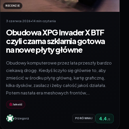
RECENZJE
3 czerwca 2026
•
14 min czytania
Obudowa XPG Invader X BTF
czyli czarna szklarnia gotowa
na nowe płyty główne
Obudowy komputerowe przez lata przeszły bardzo
ciekawą drogę. Kiedyś liczyło się głównie to, aby
zmieścić w środku płytę główną, kartę graficzną,
kilka dysków, zasilacz i żeby całość jakoś działała.
Potem nastała era meshowych frontów,…
Jakość
4.4
Grzegorz
PORÓWNAJ
/5