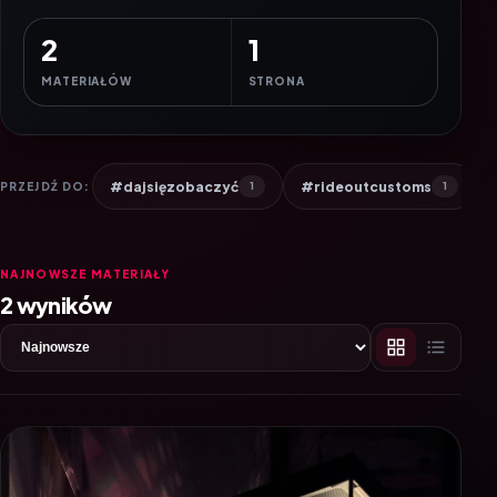
2
1
MATERIAŁÓW
STRONA
#dajsięzobaczyć
#rideoutcustoms
PRZEJDŹ DO:
1
1
NAJNOWSZE MATERIAŁY
2 wyników