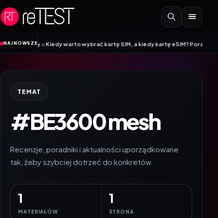
Przejdź do treści
•
NAJNOWSZE
o pracy
Kiedy warto wybrać kartę SIM, a kiedy kartę eSIM? Poradnik Mobile V
TEMAT
#BE3600 mesh
Recenzje, poradniki i aktualności uporządkowane
tak, żeby szybciej dotrzeć do konkretów.
1
1
MATERIAŁÓW
STRONA