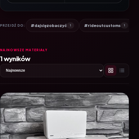
#dajsięzobaczyć
#rideoutcustoms
PRZEJDŹ DO:
1
1
NAJNOWSZE MATERIAŁY
1 wyników