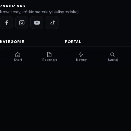
ZNAJDŹ NAS
Nowe testy, krótkie materiały i kulisy redakcji.
KATEGORIE
PORTAL
NOWINKI
Informacje o ciasteczkach
PORADNIKI
Polityka prywatności
Start
Recenzje
Newsy
Szukaj
RECENZJE
O nas
TESTY GIER
Skład redakcji
Metodologia
Polityka redakcyjna
WSPÓŁPRACA
Współpraca