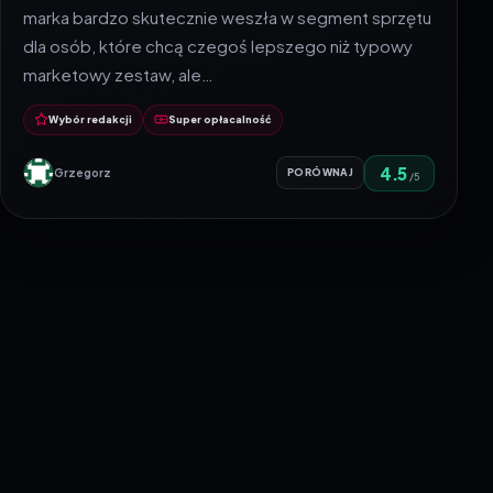
marka bardzo skutecznie weszła w segment sprzętu
dla osób, które chcą czegoś lepszego niż typowy
marketowy zestaw, ale…
Wybór redakcji
Super opłacalność
4.5
Grzegorz
PORÓWNAJ
/5