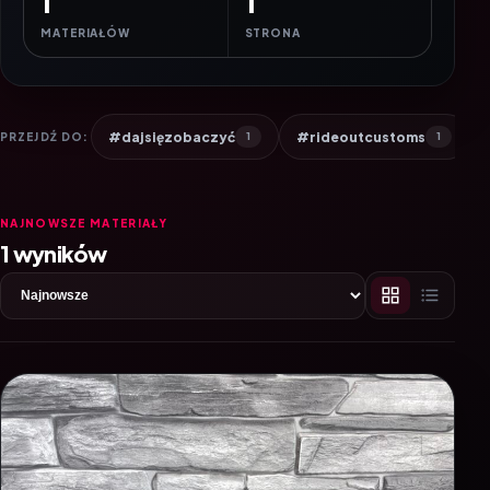
1
1
MATERIAŁÓW
STRONA
#dajsięzobaczyć
#rideoutcustoms
PRZEJDŹ DO:
1
1
NAJNOWSZE MATERIAŁY
1 wyników