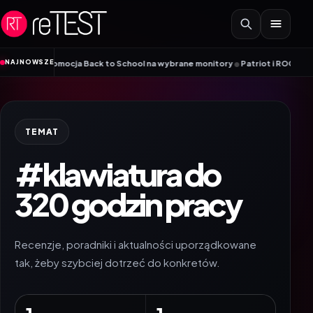
Przejdź do treści
•
NAJNOWSZE
 – promocja Back to School na wybrane monitory
Patriot i ROG łączą siły. 
TEMAT
#klawiatura do
320 godzin pracy
Recenzje, poradniki i aktualności uporządkowane
tak, żeby szybciej dotrzeć do konkretów.