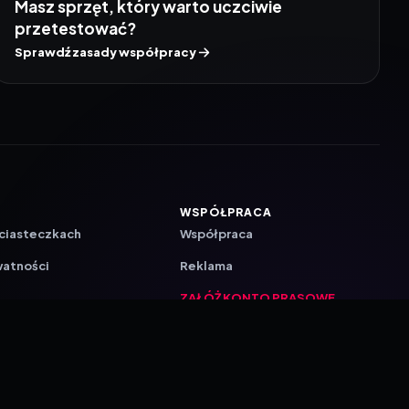
Masz sprzęt, który warto uczciwie
przetestować?
Sprawdź zasady współpracy
WSPÓŁPRACA
 ciasteczkach
Współpraca
watności
Reklama
ZAŁÓŻ KONTO PRASOWE
ji
a
akcyjna