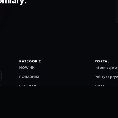
KATEGORIE
PORTAL
NOWINKI
Informacje o
PORADNIKI
Polityka pry
RECENZJE
O nas
TESTY GIER
Skład redakc
Metodologi
Polityka red