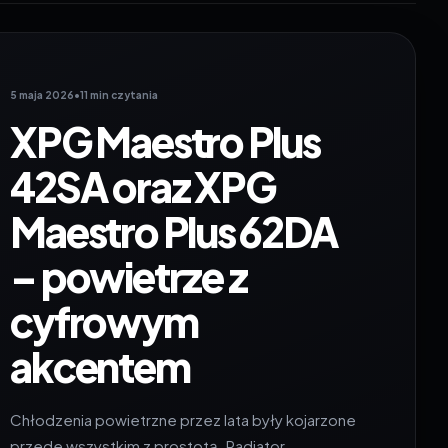
5 maja 2026
•
11 min czytania
XPG Maestro Plus
42SA oraz XPG
Maestro Plus 62DA
– powietrze z
cyfrowym
akcentem
Chłodzenia powietrzne przez lata były kojarzone
przede wszystkim z prostotą. Radiator,