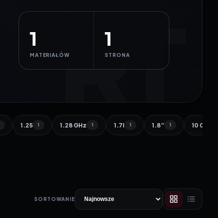
1
1
MATERIAŁÓW
STRONA
1.25
1.28 GHz
1.7l
1.8”
10 000 
1
1
1
1
1
SORTOWANIE