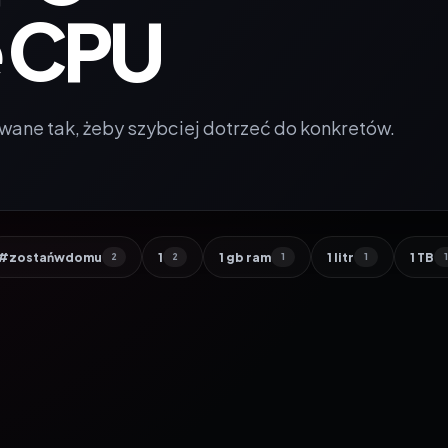
e CPU
wane tak, żeby szybciej dotrzeć do konkretów.
#zostańwdomu
1
1 gb ram
1 litr
1 TB
2
2
1
1