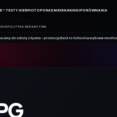
E
TESTY GIER
MOTO
PORADNIKI
RANKINGI
PORÓWNANIA
OGIA
POLITYKA REDAKCYJNA
•
z iiyama – promocja Back to School na wybrane monitory
Patriot i ROG
PG