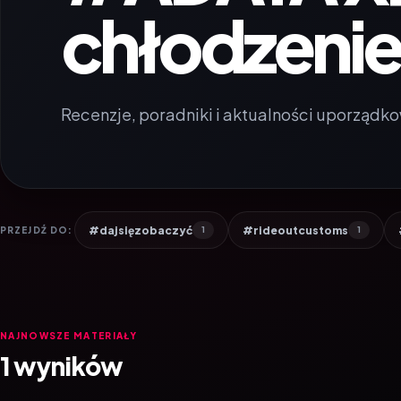
chłodzeni
Recenzje, poradniki i aktualności uporządko
#dajsięzobaczyć
#rideoutcustoms
PRZEJDŹ DO:
1
1
NAJNOWSZE MATERIAŁY
1 wyników