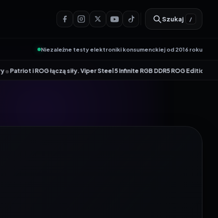
Szukaj
/
Niezależne testy elektroniki konsumenckiej od 2016 roku
 łączą siły. Viper Steel 5 Infinite RGB DDR5 ROG Edition oferuje taktowan