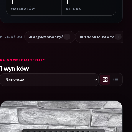
1
1
MATERIAŁÓW
STRONA
#dajsięzobaczyć
#rideoutcustoms
PRZEJDŹ DO:
1
1
NAJNOWSZE MATERIAŁY
1 wyników