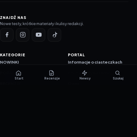
ZNAJDŹ NAS
Nowe testy, krótkie materiały i kulisy redakcji.
KATEGORIE
PORTAL
NOWINKI
Informacje o ciasteczkach
PORADNIKI
Polityka prywatności
Start
Recenzje
Newsy
Szukaj
RECENZJE
O nas
TESTY GIER
Skład redakcji
Metodologia
Polityka redakcyjna
WSPÓŁPRACA