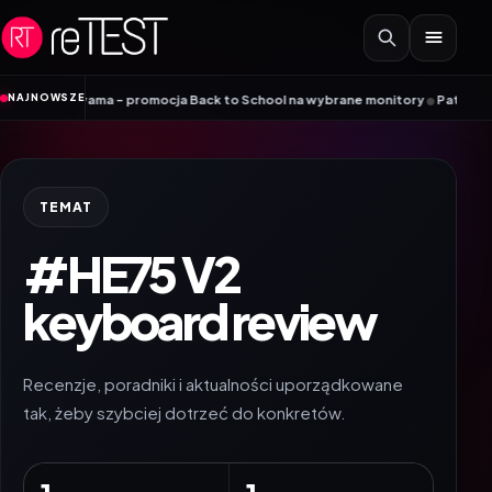
Przejdź do treści
•
NAJNOWSZE
ły z iiyama – promocja Back to School na wybrane monitory
Patriot i ROG ł
TEMAT
#HE75 V2
keyboard review
Recenzje, poradniki i aktualności uporządkowane
tak, żeby szybciej dotrzeć do konkretów.