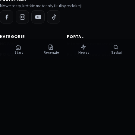
Nowe testy, krótkie materiały i kulisy redakcji.
KATEGORIE
PORTAL
NOWINKI
Informacje o ciasteczkach
Start
Recenzje
Newsy
Szukaj
PORADNIKI
Polityka prywatności
RECENZJE
O nas
TESTY GIER
Skład redakcji
Metodologia
Polityka redakcyjna
WSPÓŁPRACA
Współpraca
Reklama