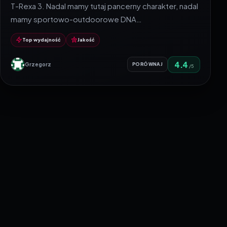
T-Rexa 3. Nadal mamy tutaj pancerny charakter, nadal
mamy sportowo-outdoorowe DNA…
Top wydajność
Jakość
4.4
Grzegorz
PORÓWNAJ
/5