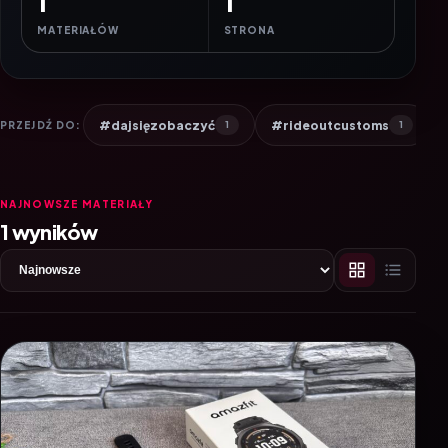
1
1
MATERIAŁÓW
STRONA
#dajsięzobaczyć
#rideoutcustoms
PRZEJDŹ DO:
1
1
NAJNOWSZE MATERIAŁY
1 wyników