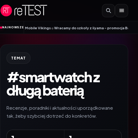
Przejdź do treści
•
NAJNOWSZE
oradnik Mobile Vikings
Wracamy do szkoły z iiyama – promocja Back to Scho
TEMAT
#smartwatch z
długą baterią
Recenzje, poradniki i aktualności uporządkowane
tak, żeby szybciej dotrzeć do konkretów.