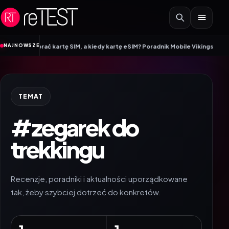
Przejdź do treści
•
NAJNOWSZE
o wybrać kartę SIM, a kiedy kartę eSIM? Poradnik Mobile Vikings
Wracamy do
TEMAT
#zegarek do
trekkingu
Recenzje, poradniki i aktualności uporządkowane
tak, żeby szybciej dotrzeć do konkretów.