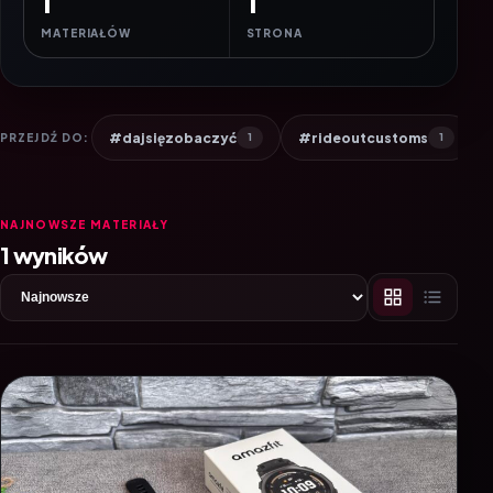
1
1
MATERIAŁÓW
STRONA
#dajsięzobaczyć
#rideoutcustoms
PRZEJDŹ DO:
1
1
NAJNOWSZE MATERIAŁY
1 wyników