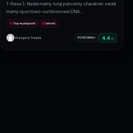
T-Rexa 3. Nadal mamy tutaj pancerny charakter, nadal
mamy sportowo-outdoorowe DNA…
Top wydajność
Jakość
4.4
Grzegorz Trepka
PORÓWNAJ
/5