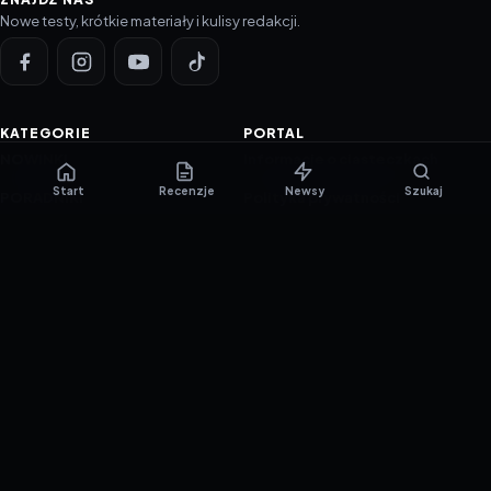
Nowe testy, krótkie materiały i kulisy redakcji.
KATEGORIE
PORTAL
NOWINKI
Informacje o ciasteczkach
Start
Recenzje
Newsy
Szukaj
PORADNIKI
Polityka prywatności
RECENZJE
O nas
TESTY GIER
Skład redakcji
Metodologia
Polityka redakcyjna
WSPÓŁPRACA
Współpraca
Reklama