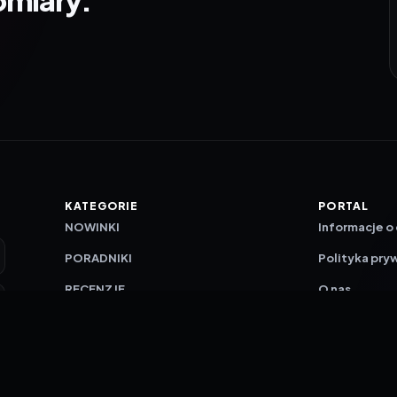
KATEGORIE
PORTAL
NOWINKI
Informacje o
PORADNIKI
Polityka pry
RECENZJE
O nas
TESTY GIER
Skład redakc
Metodologi
Polityka red