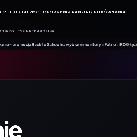
E
TESTY GIER
MOTO
PORADNIKI
RANKINGI
PORÓWNANIA
OGIA
POLITYKA REDAKCYJNA
•
 Back to School na wybrane monitory
Patriot i ROG łączą siły. Viper St
ie