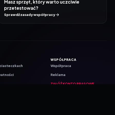
Masz sprzęt, który warto uczciwie
przetestować?
Sprawdź zasady współpracy
WSPÓŁPRACA
 ciasteczkach
Współpraca
watności
Reklama
ZAŁÓŻ KONTO PRASOWE
ji
a
akcyjna