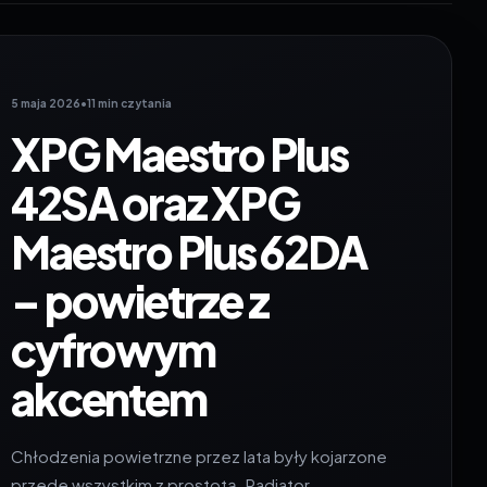
5 maja 2026
•
11 min czytania
XPG Maestro Plus
42SA oraz XPG
Maestro Plus 62DA
– powietrze z
cyfrowym
akcentem
Chłodzenia powietrzne przez lata były kojarzone
przede wszystkim z prostotą. Radiator,