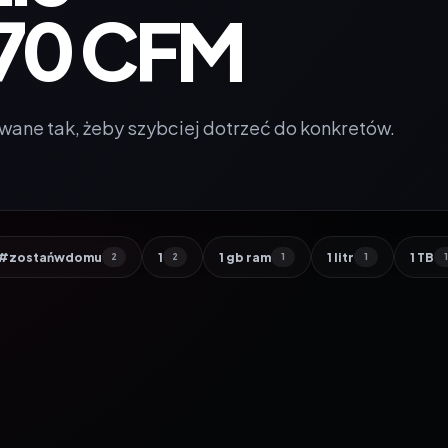
 70 CFM
wane tak, żeby szybciej dotrzeć do konkretów.
#zostańwdomu
1
1 gb ram
1 litr
1 TB
2
2
1
1