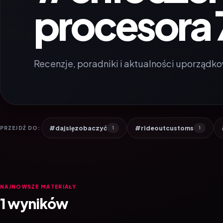
procesora
Recenzje, poradniki i aktualności uporządko
#dajsięzobaczyć
#rideoutcustoms
PRZEJDŹ DO:
1
1
NAJNOWSZE MATERIAŁY
1 wyników