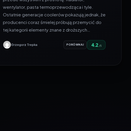
wentylator, pasta termoprzewodząca i tyle.
Ostatnie generacje coolerów pokazują jednak, że
producenci coraz śmielej próbują przemycić do
tej kategorii elementy znane z droższych…
4.2
Grzegorz Trepka
PORÓWNAJ
/5