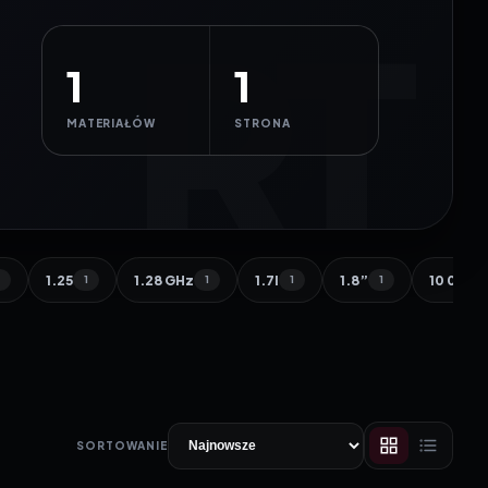
1
1
MATERIAŁÓW
STRONA
1.25
1.28 GHz
1.7l
1.8”
10 000 
1
1
1
1
1
SORTOWANIE