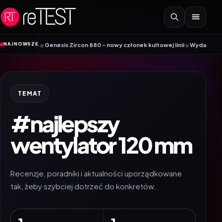
Przejdź do treści
•
•
NAJNOWSZE
 MT/s
Genesis Zircon 880 – nowy członek kultowej linii
Wydajny router Wi-F
TEMAT
#najlepszy
wentylator 120 mm
Recenzje, poradniki i aktualności uporządkowane
tak, żeby szybciej dotrzeć do konkretów.