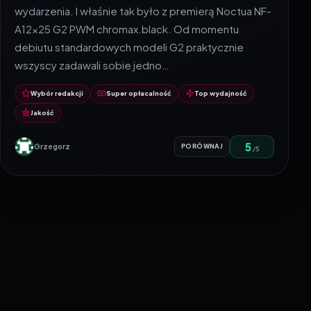
wydarzenia. I właśnie tak było z premierą Noctua NF-
A12x25 G2 PWM chromax.black. Od momentu
debiutu standardowych modeli G2 praktycznie
wszyscy zadawali sobie jedno…
Wybór redakcji
Super opłacalność
Top wydajność
Jakość
5
Grzegorz
PORÓWNAJ
/5