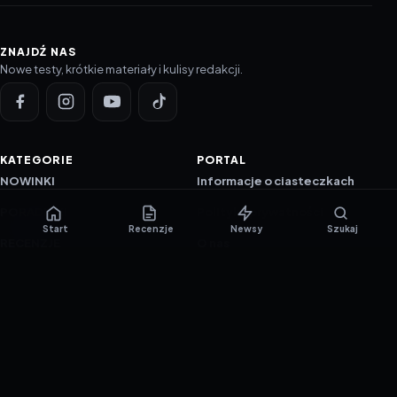
ZNAJDŹ NAS
Nowe testy, krótkie materiały i kulisy redakcji.
KATEGORIE
PORTAL
NOWINKI
Informacje o ciasteczkach
PORADNIKI
Polityka prywatności
Start
Recenzje
Newsy
Szukaj
RECENZJE
O nas
TESTY GIER
Skład redakcji
Metodologia
Polityka redakcyjna
WSPÓŁPRACA