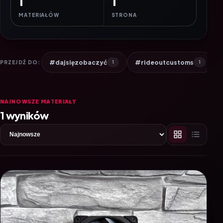
1
1
MATERIAŁÓW
STRONA
#dajsięzobaczyć
#rideoutcustoms
PRZEJDŹ DO:
1
1
NAJNOWSZE MATERIAŁY
1 wyników