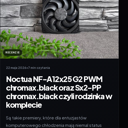
RECENZJE
22 maja 2026
•
7 min czytania
Noctua NF-A12x25 G2 PWM
chromax.black oraz Sx2-PP
chromax.black czyli rodzinka w
komplecie
Są takie premiery, które dla entuzjastów
komputerowego chłodzenia mają niemal status