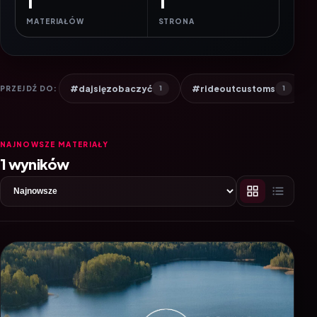
1
1
MATERIAŁÓW
STRONA
#dajsięzobaczyć
#rideoutcustoms
PRZEJDŹ DO:
1
1
NAJNOWSZE MATERIAŁY
1 wyników