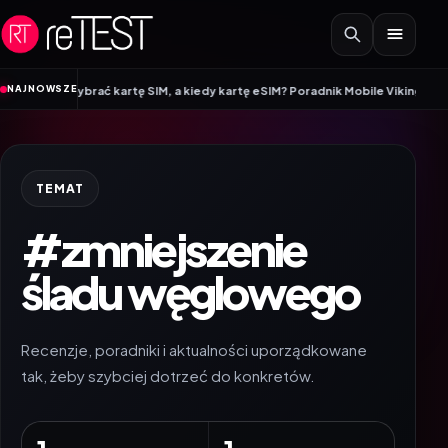
Przejdź do treści
•
NAJNOWSZE
arto wybrać kartę SIM, a kiedy kartę eSIM? Poradnik Mobile Vikings
Wracamy
TEMAT
#zmniejszenie
śladu węglowego
Recenzje, poradniki i aktualności uporządkowane
tak, żeby szybciej dotrzeć do konkretów.