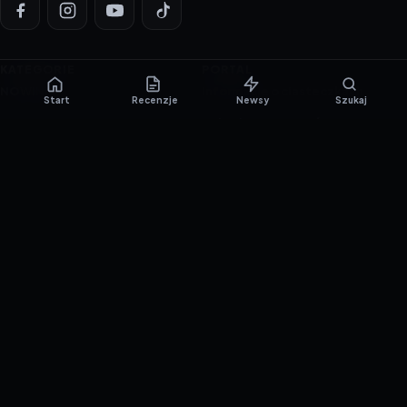
KATEGORIE
PORTAL
NOWINKI
Informacje o ciasteczkach
Start
Recenzje
Newsy
Szukaj
PORADNIKI
Polityka prywatności
RECENZJE
O nas
TESTY GIER
Skład redakcji
Metodologia
Polityka redakcyjna
WSPÓŁPRACA
Współpraca
Reklama
ZAŁÓŻ KONTO PRASOWE