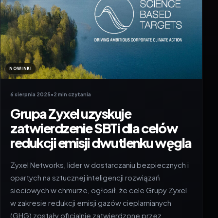
NOWINKI
6 sierpnia 2025
•
2 min czytania
Grupa Zyxel uzyskuje
zatwierdzenie SBTi dla celów
redukcji emisji dwutlenku węgla
Zyxel Networks, lider w dostarczaniu bezpiecznych i
opartych na sztucznej inteligencji rozwiązań
sieciowych w chmurze, ogłosił, że cele Grupy Zyxel
w zakresie redukcji emisji gazów cieplarnianych
(GHG) zostały oficjalnie zatwierdzone przez