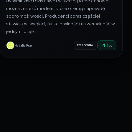
dynamicznie i dziś nawet w niższej półce cenowej
można znaleźć modele, które oferują naprawdę
sporo możliwości. Producenci coraz częściej
stawiają na wygląd, funkcjonalność i uniwersalność w
jednym, dzięki…
4.1
Natalia Fras
PORÓWNAJ
/5