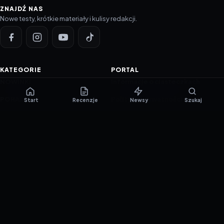
ZNAJDŹ NAS
Nowe testy, krótkie materiały i kulisy redakcji.
KATEGORIE
PORTAL
NOWINKI
Informacje o ciasteczkach
PORADNIKI
Polityka prywatności
Start
Recenzje
Newsy
Szukaj
RECENZJE
O nas
TESTY GIER
Skład redakcji
Metodologia
Polityka redakcyjna
WSPÓŁPRACA
Współpraca