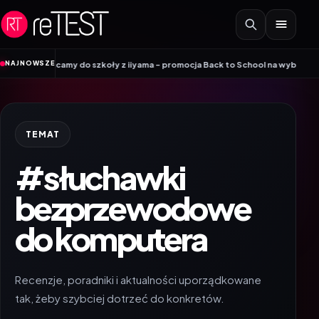
Przejdź do treści
•
NAJNOWSZE
s
Wracamy do szkoły z iiyama – promocja Back to School na wybrane monito
TEMAT
#słuchawki
bezprzewodowe
do komputera
Recenzje, poradniki i aktualności uporządkowane
tak, żeby szybciej dotrzeć do konkretów.