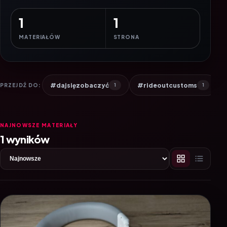
1
1
MATERIAŁÓW
STRONA
#dajsięzobaczyć
#rideoutcustoms
PRZEJDŹ DO:
1
1
NAJNOWSZE MATERIAŁY
1 wyników