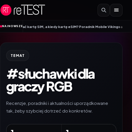
Przejdź do treści
•
NAJNOWSZE
ybrać kartę SIM, a kiedy kartę eSIM? Poradnik Mobile Vikings
Wracamy do sz
TEMAT
#słuchawki dla
graczy RGB
Recenzje, poradniki i aktualności uporządkowane
tak, żeby szybciej dotrzeć do konkretów.