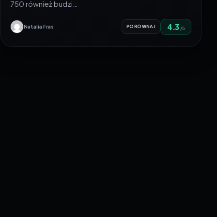
750 również budzi…
4.3
Natalia Fras
PORÓWNAJ
/5