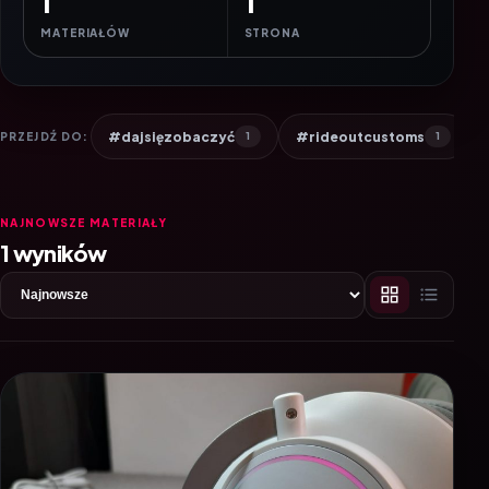
1
1
MATERIAŁÓW
STRONA
#dajsięzobaczyć
#rideoutcustoms
PRZEJDŹ DO:
1
1
NAJNOWSZE MATERIAŁY
1 wyników