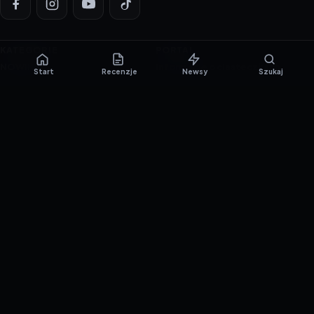
KATEGORIE
PORTAL
NOWINKI
Informacje o ciasteczkach
Start
Recenzje
Newsy
Szukaj
PORADNIKI
Polityka prywatności
RECENZJE
O nas
TESTY GIER
Skład redakcji
Metodologia
Polityka redakcyjna
WSPÓŁPRACA
Współpraca
Reklama
ZAŁÓŻ KONTO PRASOWE