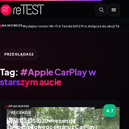
Przejdź do treści
•
NAJNOWSZE
ej linii
Wydajny router Wi-Fi 6 Tenda AX12 Pro dołącza do akcji Tenda Mon
PRZEGLĄDASZ
Tag:
#Apple CarPlay w
starszym aucie
OPŁACALNOŚĆ
4.7
RECENZJE
NAVITEL DS1020 – recenzja
samochodowego ekranu z CarPlay i