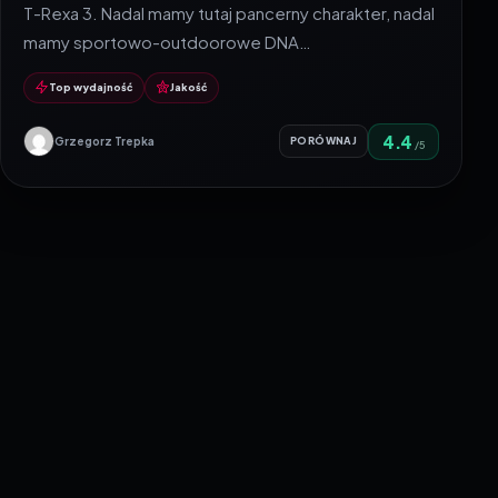
T-Rexa 3. Nadal mamy tutaj pancerny charakter, nadal
mamy sportowo-outdoorowe DNA…
Top wydajność
Jakość
4.4
Grzegorz Trepka
PORÓWNAJ
/5