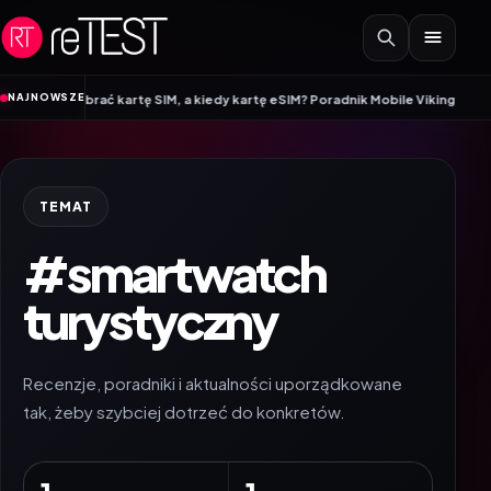
Przejdź do treści
•
NAJNOWSZE
o wybrać kartę SIM, a kiedy kartę eSIM? Poradnik Mobile Vikings
Wracamy do
TEMAT
#smartwatch
turystyczny
Recenzje, poradniki i aktualności uporządkowane
tak, żeby szybciej dotrzeć do konkretów.