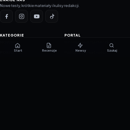
Nowe testy, krótkie materiały i kulisy redakcji.
KATEGORIE
PORTAL
NOWINKI
Informacje o ciasteczkach
Start
Recenzje
Newsy
Szukaj
PORADNIKI
Polityka prywatności
RECENZJE
O nas
TESTY GIER
Skład redakcji
Metodologia
Polityka redakcyjna
WSPÓŁPRACA
Współpraca
Reklama