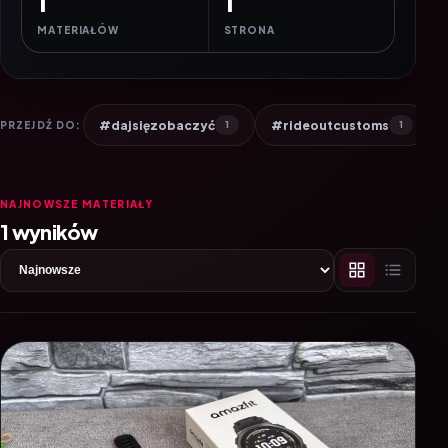
1
1
MATERIAŁÓW
STRONA
#dajsięzobaczyć
#rideoutcustoms
PRZEJDŹ DO:
1
1
NAJNOWSZE MATERIAŁY
1 wyników