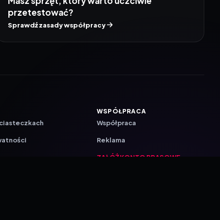
Masz sprzęt, który warto uczciwie
przetestować?
Sprawdź zasady współpracy
WSPÓŁPRACA
 ciasteczkach
Współpraca
watności
Reklama
ZAŁÓŻ KONTO PRASOWE
ji
a
akcyjna