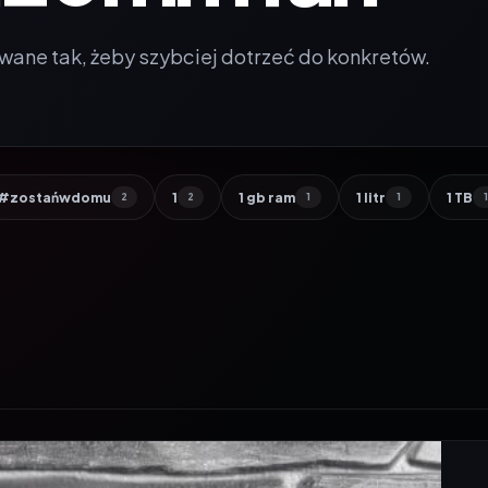
wane tak, żeby szybciej dotrzeć do konkretów.
#zostańwdomu
1
1 gb ram
1 litr
1 TB
2
2
1
1