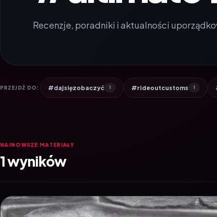
Recenzje, poradniki i aktualności uporządko
#dajsięzobaczyć
#rideoutcustoms
PRZEJDŹ DO:
1
1
NAJNOWSZE MATERIAŁY
1 wyników