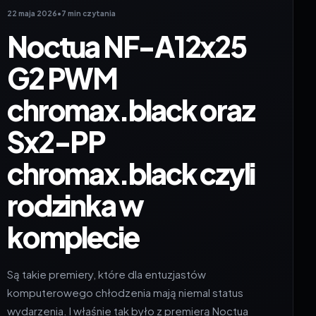
22 maja 2026
•
7 min czytania
Noctua NF-A12x25
G2 PWM
chromax.black oraz
Sx2-PP
chromax.black czyli
rodzinka w
komplecie
Są takie premiery, które dla entuzjastów
komputerowego chłodzenia mają niemal status
wydarzenia. I właśnie tak było z premierą Noctua