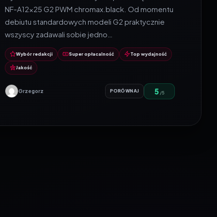
NF-A12x25 G2 PWM chromax.black. Od momentu
debiutu standardowych modeli G2 praktycznie
wszyscy zadawali sobie jedno…
Wybór redakcji
Super opłacalność
Top wydajność
Jakość
5
Grzegorz
PORÓWNAJ
/5