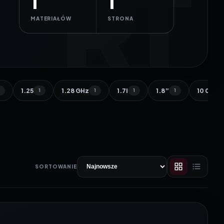
1
1
MATERIAŁÓW
STRONA
1.25
1.28 GHz
1.7l
1.8”
10 000 
1
1
1
1
1
SORTOWANIE