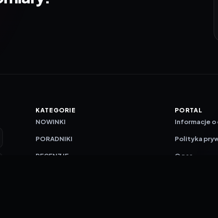
KATEGORIE
PORTAL
NOWINKI
Informacje o
PORADNIKI
Polityka pry
RECENZJE
O nas
TESTY GIER
Skład redakc
Metodologi
Polityka red