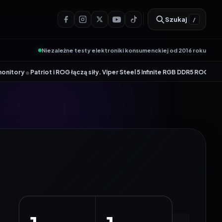
Szukaj
/
Niezależne testy elektroniki konsumenckiej od 2016 roku
t i ROG łączą siły. Viper Steel 5 Infinite RGB DDR5 ROG Edition oferuje t