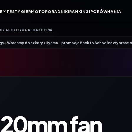
E
TESTY GIER
MOTO
PORADNIKI
RANKINGI
PORÓWNANIA
OGIA
POLITYKA REDAKCYJNA
•
szkoły z iiyama – promocja Back to School na wybrane monitory
Patrio
 120mm fan