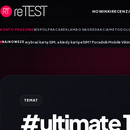
Przejdź do treści
NOWINKI
RECENZJ
KONTO PRASOWE
WSPÓŁPRACA
REKLAMA
O NAS
REDAKCJA
METODOL
•
brać kartę SIM, a kiedy kartę eSIM? Poradnik Mobile Vikings
Wracamy do 
NAJNOWSZE
TEMAT
#ultimate