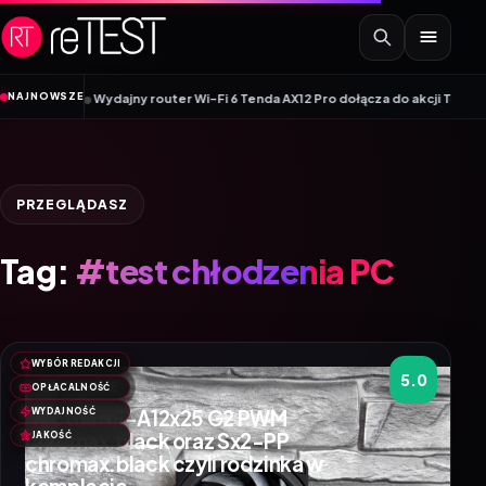
Przejdź do treści
•
NAJNOWSZE
wej linii
Wydajny router Wi-Fi 6 Tenda AX12 Pro dołącza do akcji Tenda Mo
PRZEGLĄDASZ
Tag:
#test chłodzenia PC
WYBÓR REDAKCJI
5.0
RECENZJE
OPŁACALNOŚĆ
Noctua NF-A12x25 G2 PWM
WYDAJNOŚĆ
chromax.black oraz Sx2-PP
JAKOŚĆ
chromax.black czyli rodzinka w