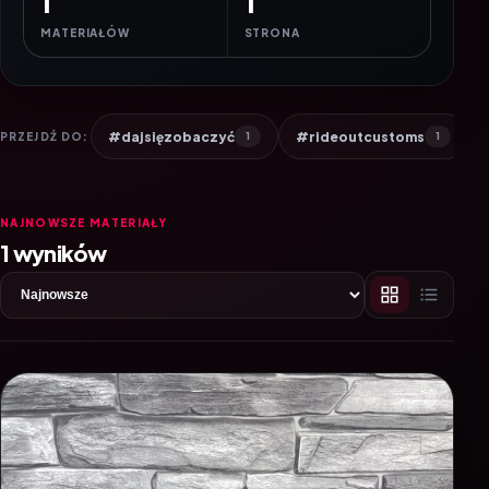
1
1
MATERIAŁÓW
STRONA
#dajsięzobaczyć
#rideoutcustoms
PRZEJDŹ DO:
1
1
NAJNOWSZE MATERIAŁY
1 wyników