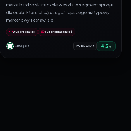
marka bardzo skutecznie weszła w segment sprzętu
dla osób, które chcą czegoś lepszego niż typowy
marketowy zestaw, ale…
Wybór redakcji
Super opłacalność
4.5
Grzegorz
PORÓWNAJ
/5