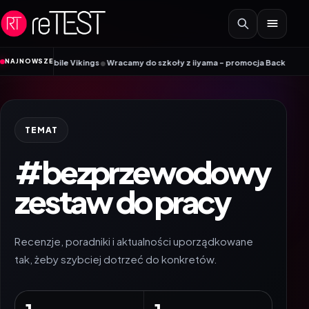
Przejdź do treści
•
NAJNOWSZE
ik Mobile Vikings
Wracamy do szkoły z iiyama – promocja Back to School n
TEMAT
#bezprzewodowy
zestaw do pracy
Recenzje, poradniki i aktualności uporządkowane
tak, żeby szybciej dotrzeć do konkretów.