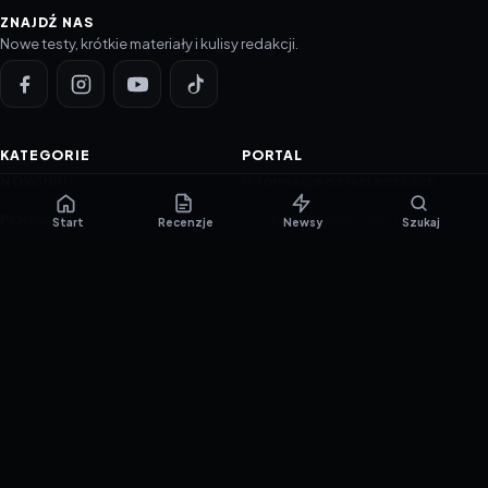
ZNAJDŹ NAS
Nowe testy, krótkie materiały i kulisy redakcji.
KATEGORIE
PORTAL
NOWINKI
Informacje o ciasteczkach
PORADNIKI
Polityka prywatności
Start
Recenzje
Newsy
Szukaj
RECENZJE
O nas
TESTY GIER
Skład redakcji
Metodologia
Polityka redakcyjna
WSPÓŁPRACA
Współpraca