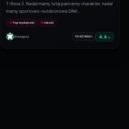
T-Rexa 3. Nadal mamy tutaj pancerny charakter, nadal
mamy sportowo-outdoorowe DNA…
Top wydajność
Jakość
4.4
Grzegorz
PORÓWNAJ
/5