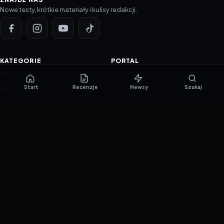
Nowe testy, krótkie materiały i kulisy redakcji.
KATEGORIE
PORTAL
NOWINKI
Informacje o ciasteczkach
Start
Recenzje
Newsy
Szukaj
PORADNIKI
Polityka prywatności
RECENZJE
O nas
TESTY GIER
Skład redakcji
Metodologia
Polityka redakcyjna
WSPÓŁPRACA
Współpraca
Reklama