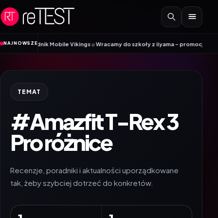
Przejdź do treści
•
NAJNOWSZE
Poradnik Mobile Vikings
Wracamy do szkoły z iiyama – promocja Back to Sch
TEMAT
#Amazfit T-Rex 3
Pro różnice
Recenzje, poradniki i aktualności uporządkowane
tak, żeby szybciej dotrzeć do konkretów.