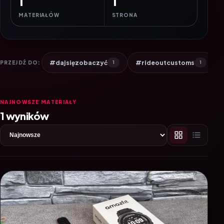
1
1
MATERIAŁÓW
STRONA
#dajsięzobaczyć
#rideoutcustoms
PRZEJDŹ DO:
1
1
NAJNOWSZE MATERIAŁY
1 wyników