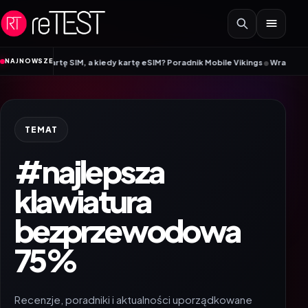
Przejdź do treści
•
NAJNOWSZE
ać kartę SIM, a kiedy kartę eSIM? Poradnik Mobile Vikings
Wracamy do szkoł
TEMAT
#najlepsza
klawiatura
bezprzewodowa
75%
Recenzje, poradniki i aktualności uporządkowane