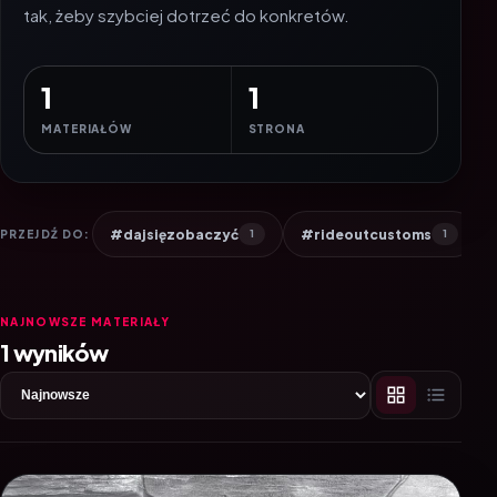
tak, żeby szybciej dotrzeć do konkretów.
1
1
MATERIAŁÓW
STRONA
#dajsięzobaczyć
#rideoutcustoms
PRZEJDŹ DO:
1
1
NAJNOWSZE MATERIAŁY
1 wyników