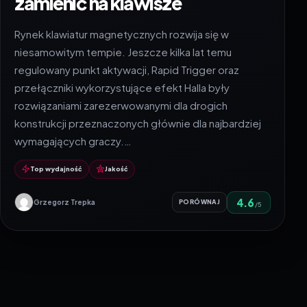
zamienić na klawisze
Rynek klawiatur magnetycznych rozwija się w
niesamowitym tempie. Jeszcze kilka lat temu
regulowany punkt aktywacji, Rapid Trigger oraz
przełączniki wykorzystujące efekt Halla były
rozwiązaniami zarezerwowanymi dla drogich
konstrukcji przeznaczonych głównie dla najbardziej
wymagających graczy.…
Top wydajność
Jakość
4.6
Grzegorz Trepka
PORÓWNAJ
/5