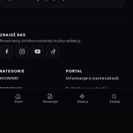
ZNAJDŹ NAS
Nowe testy, krótkie materiały i kulisy redakcji.
KATEGORIE
PORTAL
NOWINKI
Informacje o ciasteczkach
PORADNIKI
Polityka prywatności
RECENZJE
O nas
Start
Recenzje
Newsy
Szukaj
TESTY GIER
Skład redakcji
Metodologia
Polityka redakcyjna