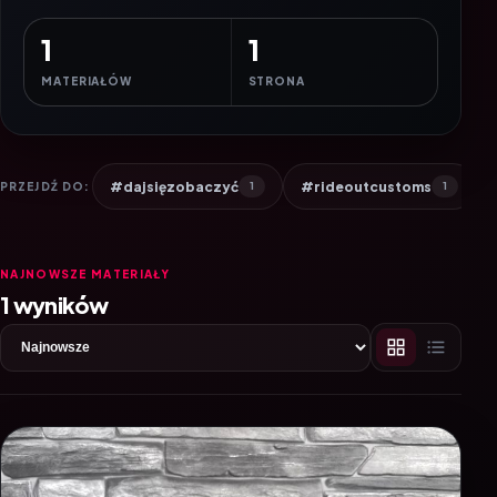
1
1
MATERIAŁÓW
STRONA
#dajsięzobaczyć
#rideoutcustoms
PRZEJDŹ DO:
1
1
NAJNOWSZE MATERIAŁY
1 wyników