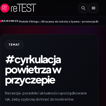
Przejdź do treści
•
NAJNOWSZE
radnik Mobile Vikings
Wracamy do szkoły z iiyama – promocja Back to Schoo
TEMAT
#cyrkulacja
powietrza w
przyczepie
Recenzje, poradniki i aktualności uporządkowane
tak, żeby szybciej dotrzeć do konkretów.