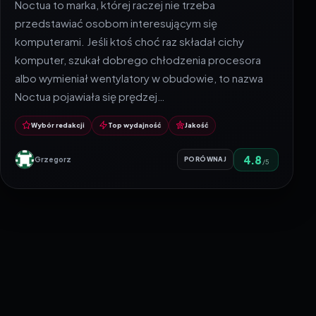
Noctua to marka, której raczej nie trzeba
przedstawiać osobom interesującym się
komputerami. Jeśli ktoś choć raz składał cichy
komputer, szukał dobrego chłodzenia procesora
albo wymieniał wentylatory w obudowie, to nazwa
Noctua pojawiała się prędzej…
Wybór redakcji
Top wydajność
Jakość
4.8
Grzegorz
PORÓWNAJ
/5