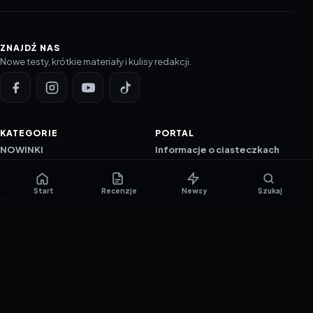
ZNAJDŹ NAS
Nowe testy, krótkie materiały i kulisy redakcji.
KATEGORIE
PORTAL
NOWINKI
Informacje o ciasteczkach
PORADNIKI
Polityka prywatności
Start
Recenzje
Newsy
Szukaj
RECENZJE
O nas
TESTY GIER
Skład redakcji
Metodologia
Polityka redakcyjna
WSPÓŁPRACA