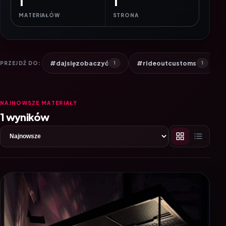
1
1
MATERIAŁÓW
STRONA
#dajsięzobaczyć
#rideoutcustoms
PRZEJDŹ DO:
1
1
NAJNOWSZE MATERIAŁY
1 wyników