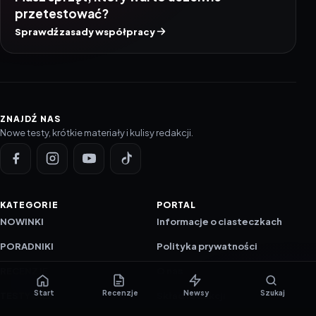
przetestować?
Sprawdź zasady współpracy
ZNAJDŹ NAS
Nowe testy, krótkie materiały i kulisy redakcji.
KATEGORIE
PORTAL
NOWINKI
Informacje o ciasteczkach
PORADNIKI
Polityka prywatności
RECENZJE
O nas
Start
Recenzje
Newsy
Szukaj
TESTY GIER
Skład redakcji