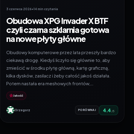
3 czerwca 2026
•
14 min czytania
Obudowa XPG Invader X BTF
czyli czarna szklarnia gotowa
na nowe płyty główne
Obudowy komputerowe przez lata przeszły bardzo
ciekawą drogę. Kiedyś liczyło się głównie to, aby
zmieścić w środku płytę główną, kartę graficzną,
kilka dysków, zasilacz i żeby całość jakoś działała.
Potem nastała era meshowych frontów,…
Jakość
4.4
Grzegorz
PORÓWNAJ
/5