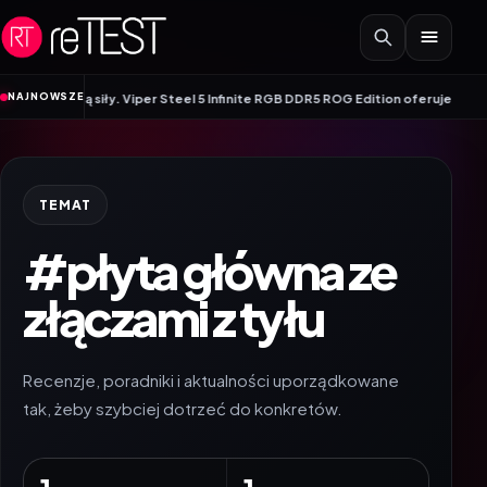
Przejdź do treści
NAJNOWSZE
 łączą siły. Viper Steel 5 Infinite RGB DDR5 ROG Edition oferuje taktowanie 
TEMAT
#płyta główna ze
złączami z tyłu
Recenzje, poradniki i aktualności uporządkowane
tak, żeby szybciej dotrzeć do konkretów.