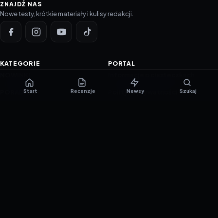
ZNAJDŹ NAS
Nowe testy, krótkie materiały i kulisy redakcji.
KATEGORIE
PORTAL
NOWINKI
Informacje o ciasteczkach
Start
Recenzje
Newsy
Szukaj
PORADNIKI
Polityka prywatności
RECENZJE
O nas
TESTY GIER
Skład redakcji
Metodologia
Polityka redakcyjna
WSPÓŁPRACA
Współpraca
Reklama