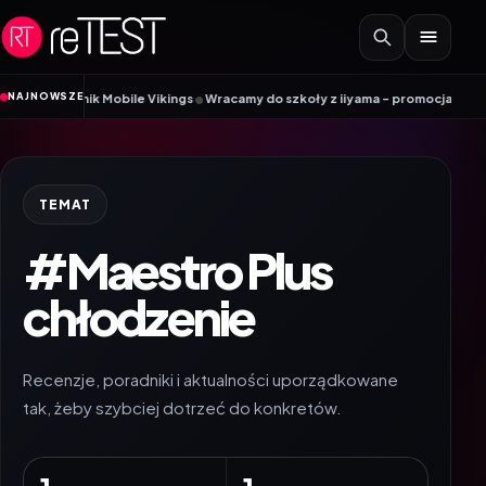
Przejdź do treści
•
NAJNOWSZE
radnik Mobile Vikings
Wracamy do szkoły z iiyama – promocja Back to Schoo
TEMAT
#Maestro Plus
chłodzenie
Recenzje, poradniki i aktualności uporządkowane
tak, żeby szybciej dotrzeć do konkretów.