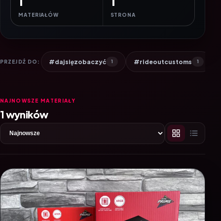
1
1
MATERIAŁÓW
STRONA
#dajsięzobaczyć
#rideoutcustoms
PRZEJDŹ DO:
1
1
NAJNOWSZE MATERIAŁY
1 wyników