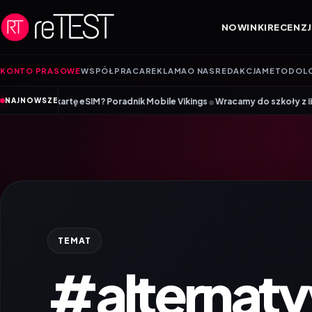
Przejdź do treści
NOWINKI
RECENZJ
KONTO PRASOWE
WSPÓŁPRACA
REKLAMA
O NAS
REDAKCJA
METODOL
•
rtę eSIM? Poradnik Mobile Vikings
Wracamy do szkoły z iiyama – promoc
NAJNOWSZE
TEMAT
#alternaty