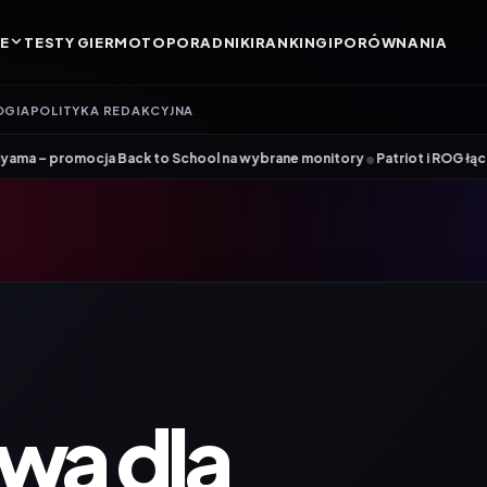
E
TESTY GIER
MOTO
PORADNIKI
RANKINGI
PORÓWNANIA
OGIA
POLITYKA REDAKCYJNA
•
ja Back to School na wybrane monitory
Patriot i ROG łączą siły. Viper 
wa dla