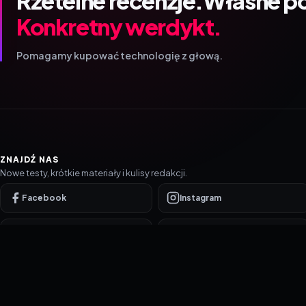
Rzetelne recenzje.
Własne p
Konkretny werdykt.
Pomagamy kupować technologię z głową.
ZNAJDŹ NAS
Nowe testy, krótkie materiały i kulisy redakcji.
Facebook
Instagram
YouTube
TikTok