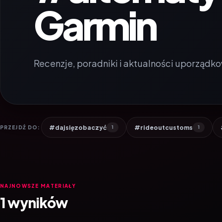
Garmin
Recenzje, poradniki i aktualności uporządko
#dajsięzobaczyć
#rideoutcustoms
PRZEJDŹ DO:
1
1
NAJNOWSZE MATERIAŁY
1 wyników