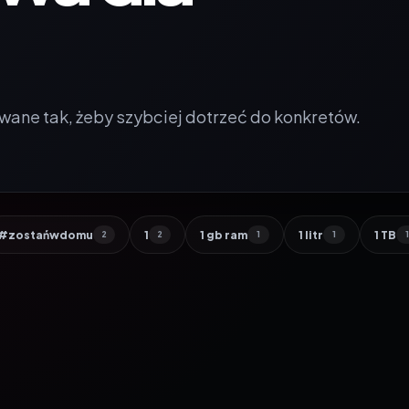
wane tak, żeby szybciej dotrzeć do konkretów.
#zostańwdomu
1
1 gb ram
1 litr
1 TB
2
2
1
1