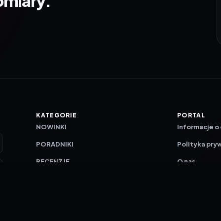
omiary.
KATEGORIE
PORTAL
NOWINKI
Informacje o
PORADNIKI
Polityka pry
RECENZJE
O nas
TESTY GIER
Skład redakc
Metodologi
Polityka red