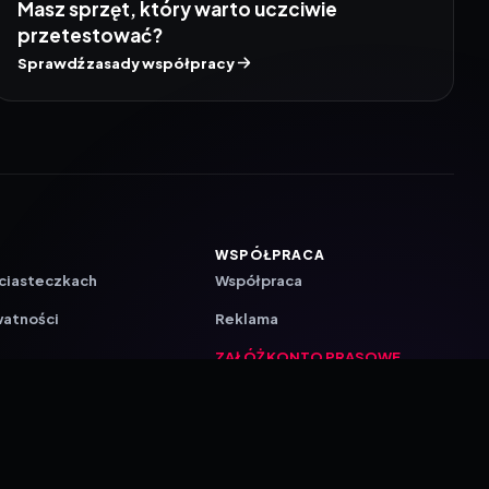
Masz sprzęt, który warto uczciwie
przetestować?
Sprawdź zasady współpracy
WSPÓŁPRACA
 ciasteczkach
Współpraca
watności
Reklama
ZAŁÓŻ KONTO PRASOWE
ji
a
akcyjna