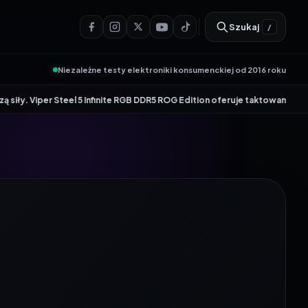
Szukaj
/
Niezależne testy elektroniki konsumenckiej od 2016 roku
•
Steel 5 Infinite RGB DDR5 ROG Edition oferuje taktowanie do 8600 MT/s
Ge