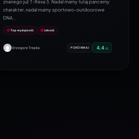
znanego już T-Rexa 3. Nadal mamy tutaj pancerny
charakter, nadal mamy sportowo-outdoorowe
DNA…
Top wydajność
Jakość
4.4
Grzegorz Trepka
PORÓWNAJ
/5