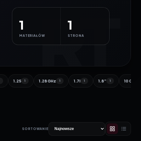
1
1
MATERIAŁÓW
STRONA
1.25
1.28 GHz
1.7l
1.8”
10 000 
1
1
1
1
1
SORTOWANIE