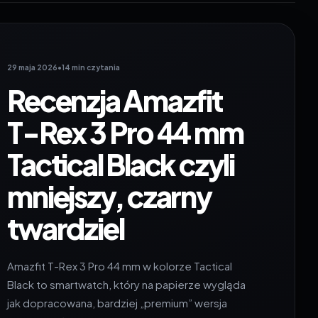
29 maja 2026
•
14 min czytania
Recenzja Amazfit
T-Rex 3 Pro 44 mm
Tactical Black czyli
mniejszy, czarny
twardziel
Amazfit T-Rex 3 Pro 44 mm w kolorze Tactical
Black to smartwatch, który na papierze wygląda
jak dopracowana, bardziej „premium” wersja