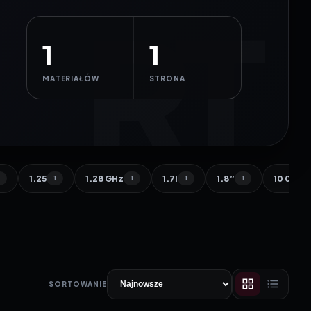
1
1
MATERIAŁÓW
STRONA
1.25
1.28 GHz
1.7l
1.8”
10 000 
1
1
1
1
1
SORTOWANIE