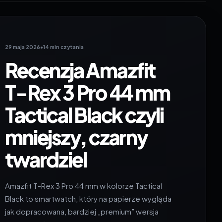
29 maja 2026
•
14 min czytania
Recenzja Amazfit
T-Rex 3 Pro 44 mm
Tactical Black czyli
mniejszy, czarny
twardziel
Amazfit T-Rex 3 Pro 44 mm w kolorze Tactical
Black to smartwatch, który na papierze wygląda
jak dopracowana, bardziej „premium” wersja