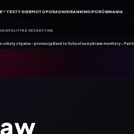
E
TESTY GIER
MOTO
PORADNIKI
RANKINGI
PORÓWNANIA
OGIA
POLITYKA REDAKCYJNA
•
 – promocja Back to School na wybrane monitory
Patriot i ROG łączą si
a w