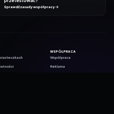
przetestować?
Sprawdź zasady współpracy
WSPÓŁPRACA
 ciasteczkach
Współpraca
watności
Reklama
ZAŁÓŻ KONTO PRASOWE
ji
a
akcyjna