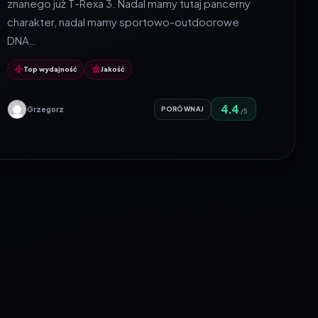
znanego już T-Rexa 3. Nadal mamy tutaj pancerny
charakter, nadal mamy sportowo-outdoorowe
DNA…
Top wydajność
Jakość
4.4
Grzegorz
PORÓWNAJ
/5