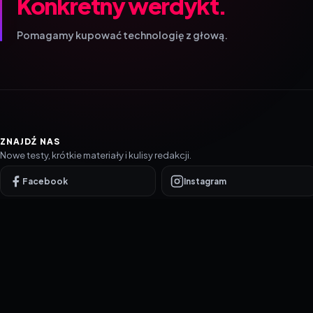
Konkretny werdykt.
Pomagamy kupować technologię z głową.
ZNAJDŹ NAS
Nowe testy, krótkie materiały i kulisy redakcji.
Facebook
Instagram
YouTube
TikTok