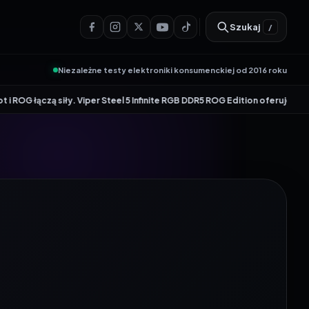
Szukaj
/
Niezależne testy elektroniki konsumenckiej od 2016 roku
ły. Viper Steel 5 Infinite RGB DDR5 ROG Edition oferuje taktowanie do 860