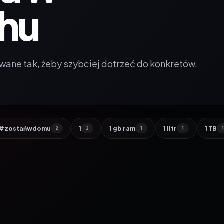
hu
wane tak, żeby szybciej dotrzeć do konkretów.
#zostańwdomu
1
1 gb ram
1 litr
1 TB
2
2
1
1