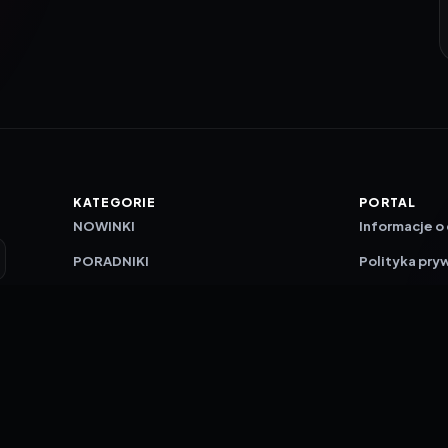
KATEGORIE
PORTAL
NOWINKI
Informacje o
PORADNIKI
Polityka pry
RECENZJE
O nas
TESTY GIER
Skład redakc
Metodologi
Polityka red