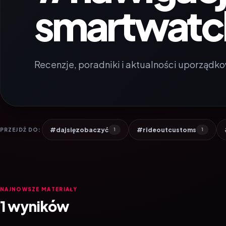
smartwatc
Recenzje, poradniki i aktualności uporządko
#dajsięzobaczyć
#rideoutcustoms
PRZEJDŹ DO:
1
1
NAJNOWSZE MATERIAŁY
1 wyników