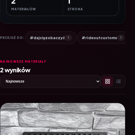
2
1
MATERIAŁÓW
STRONA
#dajsięzobaczyć
#rideoutcustoms
PRZEJDŹ DO:
1
1
NAJNOWSZE MATERIAŁY
2 wyników