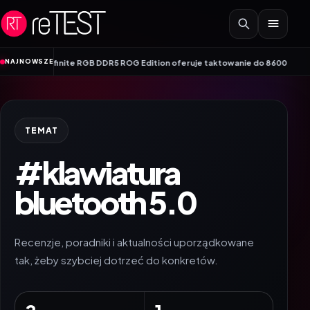
Przejdź do treści
•
NAJNOWSZE
el 5 Infinite RGB DDR5 ROG Edition oferuje taktowanie do 8600 MT/s
Genesis Z
TEMAT
#klawiatura
bluetooth 5.0
Recenzje, poradniki i aktualności uporządkowane
tak, żeby szybciej dotrzeć do konkretów.