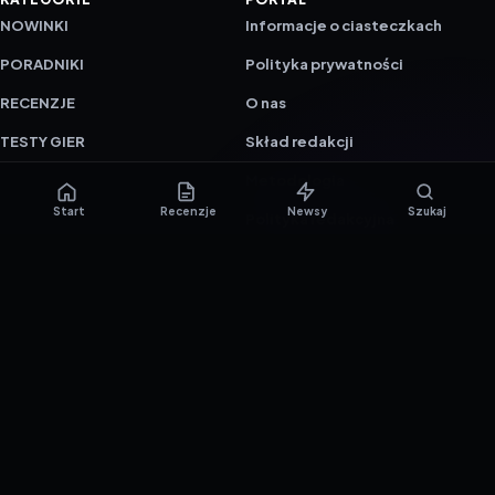
NOWINKI
Informacje o ciasteczkach
PORADNIKI
Polityka prywatności
RECENZJE
O nas
TESTY GIER
Skład redakcji
Metodologia
Start
Recenzje
Newsy
Szukaj
Polityka redakcyjna
WSPÓŁPRACA
Współpraca
Reklama
ZAŁÓŻ KONTO PRASOWE
© 2016–2026 reTEST.com.pl