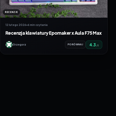
RECENZJE
12 lutego 2026
•
6 min czytania
Recenzja klawiatury Epomaker x Aula F75 Max
4.3
Grzegorz
PORÓWNAJ
/5