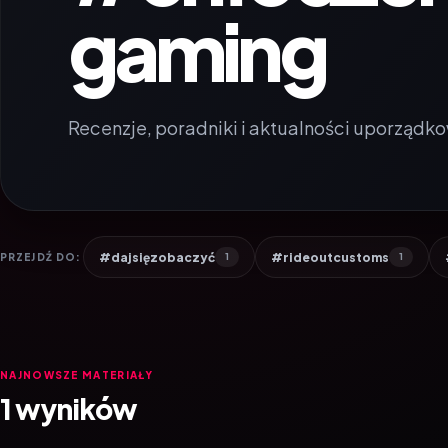
gaming
Recenzje, poradniki i aktualności uporządko
#dajsięzobaczyć
#rideoutcustoms
PRZEJDŹ DO:
1
1
NAJNOWSZE MATERIAŁY
1 wyników