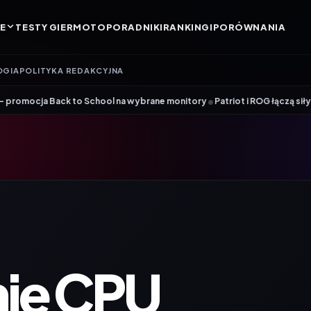
E
TESTY GIER
MOTO
PORADNIKI
RANKINGI
PORÓWNANIA
OGIA
POLITYKA REDAKCYJNA
•
ck to School na wybrane monitory
Patriot i ROG łączą siły. Viper Steel
ie CPU