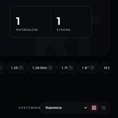
1
1
MATERIAŁÓW
STRONA
1.25
1.28 GHz
1.7l
1.8”
10 000 
1
1
1
1
1
SORTOWANIE