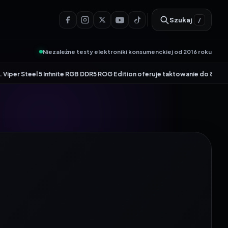
Szukaj
/
Niezależne testy elektroniki konsumenckiej od 2016 roku
•
 5 Infinite RGB DDR5 ROG Edition oferuje taktowanie do 8600 MT/s
Genesis