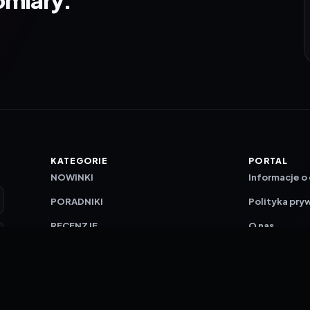
KATEGORIE
PORTAL
NOWINKI
Informacje o
PORADNIKI
Polityka pry
RECENZJE
O nas
TESTY GIER
Skład redakc
Metodologi
Polityka red