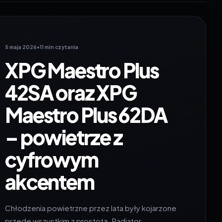
5 maja 2026
•
11 min czytania
XPG Maestro Plus
42SA oraz XPG
Maestro Plus 62DA
– powietrze z
cyfrowym
akcentem
Chłodzenia powietrzne przez lata były kojarzone
przede wszystkim z prostotą. Radiator,