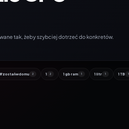
wane tak, żeby szybciej dotrzeć do konkretów.
#zostańwdomu
1
1 gb ram
1 litr
1 TB
2
2
1
1