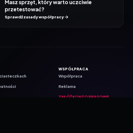
Masz sprzęt, który warto uczciwie
przetestować?
Sprawdź zasady współpracy
WSPÓŁPRACA
 ciasteczkach
Współpraca
watności
Reklama
ZAŁÓŻ KONTO PRASOWE
ji
a
akcyjna