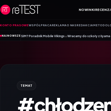
Przejdź do treści
NOWINKI
RECENZJ
KONTO PRASOWE
WSPÓŁPRACA
REKLAMA
O NAS
REDAKCJA
METODOL
•
SIM? Poradnik Mobile Vikings
Wracamy do szkoły z iiyama – promocja Ba
NAJNOWSZE
TEMAT
#chłodzen