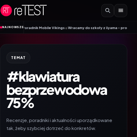
Przejdź do treści
•
NAJNOWSZE
IM? Poradnik Mobile Vikings
Wracamy do szkoły z iiyama – promocja Back to
TEMAT
#klawiatura
bezprzewodowa
75%
Recenzje, poradniki i aktualności uporządkowane
tak, żeby szybciej dotrzeć do konkretów.