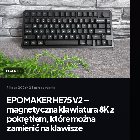
RECENZJE
7 lipca 2026
•
24 min czytania
EPOMAKER HE75 V2 –
magnetyczna klawiatura 8K z
pokrętłem, które można
zamienić na klawisze