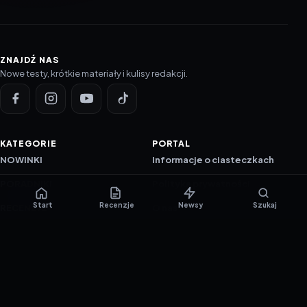
ZNAJDŹ NAS
Nowe testy, krótkie materiały i kulisy redakcji.
KATEGORIE
PORTAL
NOWINKI
Informacje o ciasteczkach
PORADNIKI
Polityka prywatności
Start
Recenzje
Newsy
Szukaj
RECENZJE
O nas
TESTY GIER
Skład redakcji
Metodologia
Polityka redakcyjna