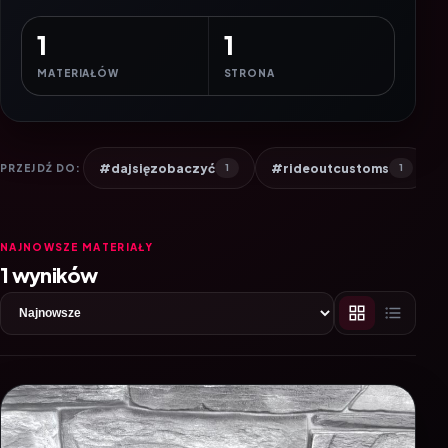
1
1
MATERIAŁÓW
STRONA
#dajsięzobaczyć
#rideoutcustoms
PRZEJDŹ DO:
1
1
NAJNOWSZE MATERIAŁY
1 wyników