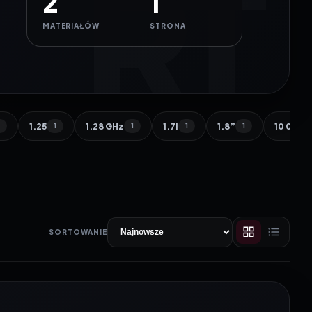
2
1
MATERIAŁÓW
STRONA
1.25
1.28 GHz
1.7l
1.8”
10 000 
1
1
1
1
1
SORTOWANIE