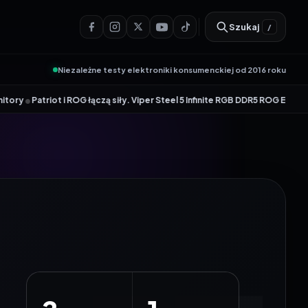
Szukaj
/
Niezależne testy elektroniki konsumenckiej od 2016 roku
ROG łączą siły. Viper Steel 5 Infinite RGB DDR5 ROG Edition oferuje takto