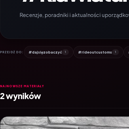
Recenzje, poradniki i aktualności uporządko
#dajsięzobaczyć
#rideoutcustoms
PRZEJDŹ DO:
1
1
NAJNOWSZE MATERIAŁY
2 wyników