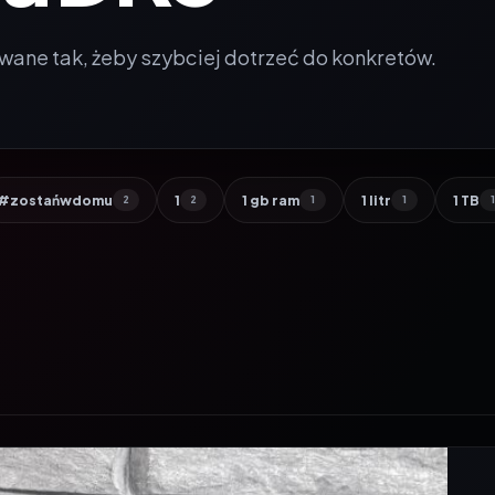
wane tak, żeby szybciej dotrzeć do konkretów.
#zostańwdomu
1
1 gb ram
1 litr
1 TB
2
2
1
1