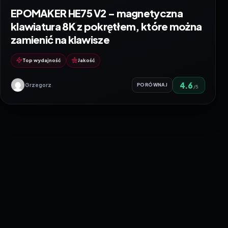
EPOMAKER HE75 V2 – magnetyczna
klawiatura 8K z pokrętłem, które można
zamienić na klawisze
Top wydajność
Jakość
4.6
Grzegorz
PORÓWNAJ
/5