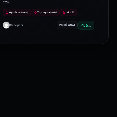
czy…
Wybór redakcji
Top wydajność
Jakość
4.6
Grzegorz
PORÓWNAJ
/5