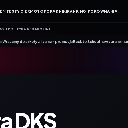
E
TESTY GIER
MOTO
PORADNIKI
RANKINGI
PORÓWNANIA
OGIA
POLITYKA REDAKCYJNA
•
ły z iiyama – promocja Back to School na wybrane monitory
Patriot i 
ra DKS