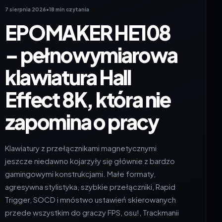
7 sierpnia 2026
•
18 min czytania
EPOMAKER HE108
– pełnowymiarowa
klawiatura Hall
Effect 8K, która nie
zapomina o pracy
Klawiatury z przełącznikami magnetycznymi
jeszcze niedawno kojarzyły się głównie z bardzo
gamingowymi konstrukcjami. Małe formaty,
agresywna stylistyka, szybkie przełączniki, Rapid
Trigger, SOCD i mnóstwo ustawień skierowanych
przede wszystkim do graczy FPS, osu!, Trackmanii