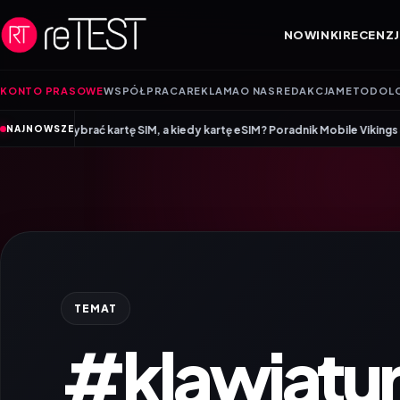
Przejdź do treści
NOWINKI
RECENZJ
KONTO PRASOWE
WSPÓŁPRACA
REKLAMA
O NAS
REDAKCJA
METODOL
•
kartę SIM, a kiedy kartę eSIM? Poradnik Mobile Vikings
Wracamy do szko
NAJNOWSZE
TEMAT
#klawiatu