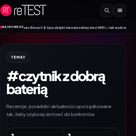
Przejdź do treści
•
NAJNOWSZE
dives Resort & Spa dzięki niezawodnej sieci WiFi
Jak wybrać smartwatch w
TEMAT
#czytnik z dobrą
baterią
Recenzje, poradniki i aktualności uporządkowane
tak, żeby szybciej dotrzeć do konkretów.