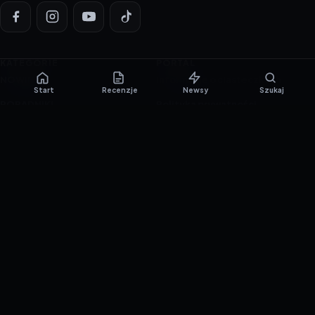
KATEGORIE
PORTAL
NOWINKI
Informacje o ciasteczkach
Start
Recenzje
Newsy
Szukaj
PORADNIKI
Polityka prywatności
RECENZJE
O nas
TESTY GIER
Skład redakcji
Metodologia
Polityka redakcyjna
WSPÓŁPRACA
Współpraca
Reklama
ZAŁÓŻ KONTO PRASOWE