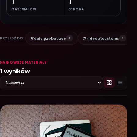
1
1
MATERIAŁÓW
STRONA
#dajsięzobaczyć
#rideoutcustoms
PRZEJDŹ DO:
1
1
NAJNOWSZE MATERIAŁY
1 wyników