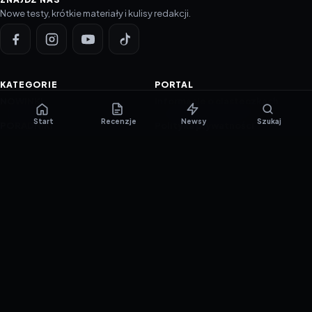
Nowe testy, krótkie materiały i kulisy redakcji.
KATEGORIE
PORTAL
NOWINKI
Informacje o ciasteczkach
Start
Recenzje
Newsy
Szukaj
PORADNIKI
Polityka prywatności
RECENZJE
O nas
TESTY GIER
Skład redakcji
Metodologia
Polityka redakcyjna
WSPÓŁPRACA
Współpraca
Reklama