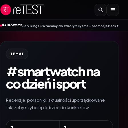
Przejdź do treści
•
NAJNOWSZE
 Mobile Vikings
Wracamy do szkoły z iiyama – promocja Back to School na 
TEMAT
#smartwatch na
co dzień i sport
Recenzje, poradniki i aktualności uporządkowane
tak, żeby szybciej dotrzeć do konkretów.