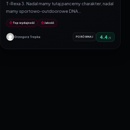
T-Rexa 3. Nadal mamy tutaj pancerny charakter, nadal
mamy sportowo-outdoorowe DNA…
Top wydajność
Jakość
4.4
Grzegorz Trepka
PORÓWNAJ
/5