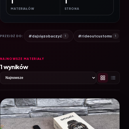
1
1
MATERIAŁÓW
STRONA
#dajsięzobaczyć
#rideoutcustoms
PRZEJDŹ DO:
1
1
NAJNOWSZE MATERIAŁY
1 wyników